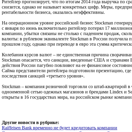
Ритейлер прогнозирует, что по итогам 2014 года выручка по ср
снизится, однако не называет конкретных цифр. Меры, предпр
рентабельности бизнеса, оказались неэффективны.
На операционном уровне российский бизнес Stockman генериру
с января по июнь включительно ритейлер потерял 17 миллионо
компании, убытки связаны не столько с падением продаж, сколь
валюты: в рублевом эквиваленте Stockman в России получила п
прошлом году, однако при переводе в евро эта сумма критическ
Колебания курсов валют – не единственная причина сворачива
Stockman опасается, что санкции, введенные США и странами Е
действия России пагубно повлияют на ее финансовое состояние
Сайма представители ритейлера подготовили презентацию, гд
последствия санкций «третьего уровня».
Stockman – компания розничной торговли со штаб-квартирой в
одноименной сетью одежных магазинов и брендами Lindex и Se
открыты в 16 государствах мира, на российском рынке компания
Другие новости в рубрике:
Raiffeisen Bank временно не будет кредитовать компании