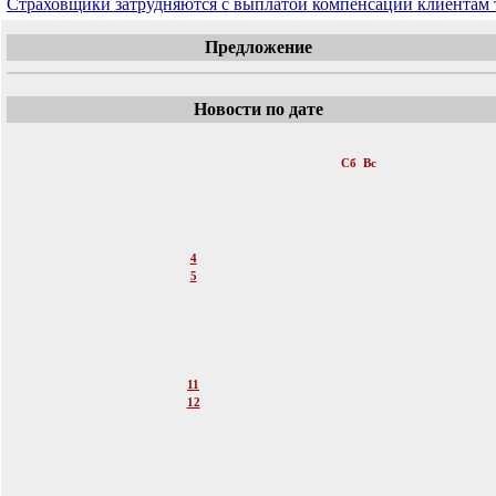
Страховщики затрудняются с выплатой компенсаций клиентам
Предложение
Новости по дате
«
Октябрь 2014
»
Пн
Вт
Ср
Чт
Пт
Сб
Вс
1
2
3
4
5
6
7
8
9
10
11
12
13
14
15
16
17