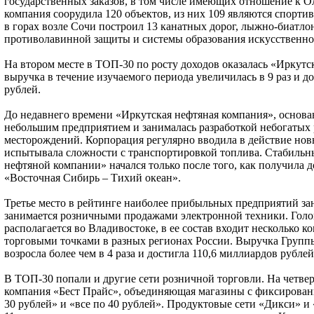
государственных заказов, в том числе имеющих отношение к О
компания соорудила 120 объектов, из них 109 являются спор
в горах возле Сочи построил 13 канатных дорог, лыжно-биатл
противолавинной защиты и системы образования искусственног
На втором месте в ТОП-30 по росту доходов оказалась «Иркутс
выручка в течение изучаемого периода увеличилась в 9 раз и д
рублей.
До недавнего времени «Иркутская нефтяная компания», основан
небольшим предприятием и занималась разработкой небогатых
месторождений. Корпорация регулярно вводила в действие нов
испытывала сложности с транспортировкой топлива. Стабиль
нефтяной компании» начался только после того, как получила 
«Восточная Сибирь – Тихий океан».
Третье место в рейтинге наиболее прибыльных предприятий за
занимается розничными продажами электронной техники. Гол
располагается во Владивостоке, в ее состав входит несколько 
торговыми точками в разных регионах России. Выручка Групп
возросла более чем в 4 раза и достигла 110,6 миллиардов рублей
В ТОП-30 попали и другие сети розничной торговли. На четвер
компания «Бест Прайс», объединяющая магазины с фиксирован
30 рублей» и «все по 40 рублей». Продуктовые сети «Дикси» и 