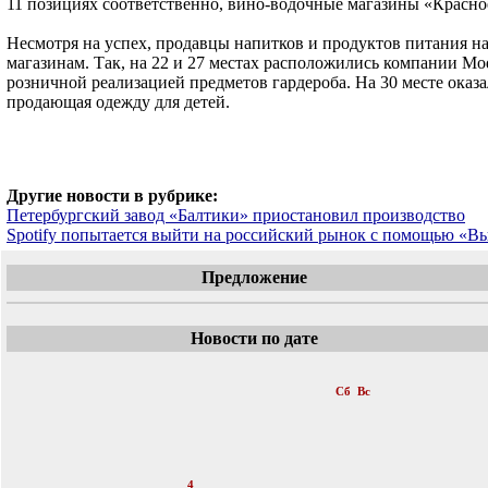
11 позициях соответственно, вино-водочные магазины «Красное
Несмотря на успех, продавцы напитков и продуктов питания 
магазинам. Так, на 22 и 27 местах расположились компании Mod
розничной реализацией предметов гардероба. На 30 месте оказ
продающая одежду для детей.
Другие новости в рубрике:
Петербургский завод «Балтики» приостановил производство
Spotify попытается выйти на российский рынок с помощью «В
Предложение
Новости по дате
«
Октябрь 2014
»
Пн
Вт
Ср
Чт
Пт
Сб
Вс
1
2
3
4