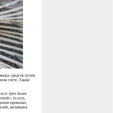
ежных средств путем
ном счете. Также
 от трех более
тной», то есть
едении прошлых
телей, желавших