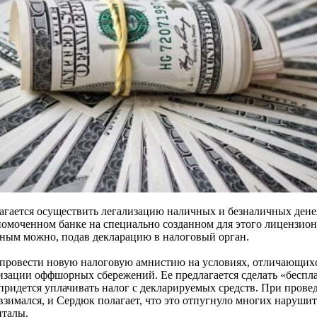
лагается осуществить легализацию наличных и безналичных ден
омоченном банке на специально созданном для этого лицензион
ьным можно, подав декларацию в налоговый орган.
провести новую налоговую амнистию на условиях, отличающихся
зации оффшорных сбережений. Ее предлагается сделать «беспла
придется уплачивать налог с декларируемых средств. При пров
взимался, и Сердюк полагает, что это отпугнуло многих наруши
италы.