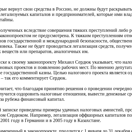
орые вернут свои средства в Россию, не должны будут раскрыват
 легализуемых капиталов и предпринимателей, которые ими вла
 тайны.
 полученных вследствие совершения тяжких преступлений либо 
законопроектом не предусмотрена. К тяжким преступлениям отне
нов государственной и международной безопасности, общественн
ловека. Также не будет проводиться легализация средств, получ
 веществ или препаратов, аналогичных им.
ске к своему законопроекту Михаил Сердюк указывает, что нал
новых проектов и появлению рабочих мест. По мнению депутата
е государственной казны. Целью налогового проекта является о
– так его комментирует Сердюк.
читает, что благодаря принятию решения о проведении очередн
лучится оздоровить налоговые отношения, вывести денежные сре
-за рубежа финансовый капитал.
й записке приведены примеры удачных налоговых амнистий, про
м Сердюком. Например, легализация оффшорных капиталов по
001 году в Германии и в 2005 году в Казахстане.
амеченный в законопроекте, продлится с 1 января до 31 декабря