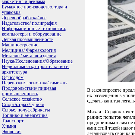
маркетинг и реклама
Бумажное производство, тара и
упаковка
Деревообработка/ лес
Издательство/ полиграфия
Информационные технологии,
компьютеры и оборудование
Легкая промышленность
Машиностроение
Медицина/ Фармакология
Металлы/ металлоизделия
Наука/Исследования/Образование
Недвижимость, строительство и
архитектура
Офис/ дом
Перевозки/ логистика/ таможня
Продовольствие/ пищевая
В законопроекте пред
промышленность
их размещения в уполн
Сельское хозяйство
сделать капитал легал
Спорт/отдых/туризм
Сырье, полуфабрикаты
Михаил Сердюк хочет 
Топливо и энергетика
ранних попыток легали
Транспорт
предпринимателям не 
Химия
амнистий такой налог 
Экология
легализовать свои кап