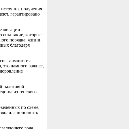
ь источник получения
деют, гарантировано
реализации
сены такие, которые
ого порядка, жизни,
енных благодаря
оговая амнистия
, это намного важнее,
здоровление
ой налоговой
дства из теневого
веденных по схеме,
зволила пополнить
 следующего года.