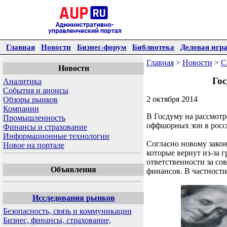
Главная
Новости
Бизнес-форум
Библиотека
Деловая игр
Главная
>
Новости
>
С
Новости
Гос
Аналитика
События и анонсы
2 октября 2014
Обзоры рынков
Компании
В Госдуму на рассмотр
Промышленность
оффшорных зон в росс
Финансы и страхование
Информационные технологии
Согласно новому зако
Новое на портале
которые вернут из-за 
ответственности за с
Объявления
финансов. В частности,
Исследования рынков
Безопасность, связь и коммуникации
Бизнес, финансы, страхование,