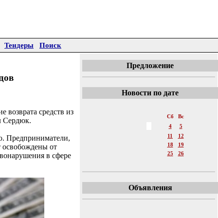
Тендеры
Поиск
Предложение
дов
Новости по дате
«
Октябрь 2014
»
е возврата средств из
Пн
Вт
Ср
Чт
Пт
Сб
Вс
л Сердюк.
1
2
3
4
5
6
7
8
9
10
11
12
ю. Предприниматели,
13
14
15
16
17
18
19
т освобождены от
20
21
22
23
24
25
26
вонарушения в сфере
27
28
29
30
31
Объявления