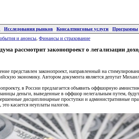
а
Исследования рынков
Консалтинговые услуги
Программы
обытия и анонсы
,
Финансы и страхование
дума рассмотрит законопроект о легализации дохо
ение представлен законопроект, направленный на стимулировани
ийскую экономику. Автором документа является депутат Михаи
нопроекту, в России предлагается объявить оффшорную амнисти
границы деньги, выведенные в оффшор нелегальным путем, буду
овершенные дисциплинарные проступки и административные пра
 это касается неуплаты налогов.