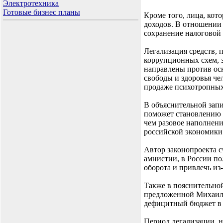
Электротехника
Готовые бизнес планы
Кроме того, лица, кот
доходов. В отношении
сохранение налоговой
Легализация средств,
коррупционных схем, 
направлены против ос
свободы и здоровья че
продаже психотропных
В объяснительной запи
поможет становлению 
чем разовое наполнени
российской экономики 
Автор законопроекта с
амнистии, в России по
оборота и привлечь из
Также в пояснительно
предложенной Михаило
дефицитный бюджет в 2
Период легализации, н