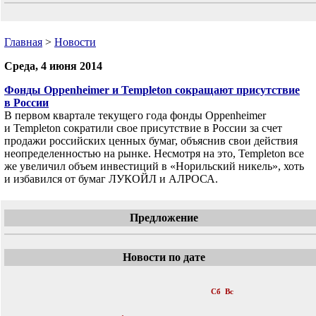
Главная
>
Новости
Среда, 4 июня 2014
Фонды Oppenheimer и Templeton сокращают присутствие
в России
В первом квартале текущего года фонды Oppenheimer
и Templeton сократили свое присутствие в России за счет
продажи российских ценных бумаг, объяснив свои действия
неопределенностью на рынке. Несмотря на это, Templeton все
же увеличил объем инвестиций в «Норильский никель», хоть
и избавился от бумаг ЛУКОЙЛ и АЛРОСА.
Предложение
Новости по дате
«
Июнь 2014
»
Пн
Вт
Ср
Чт
Пт
Сб
Вс