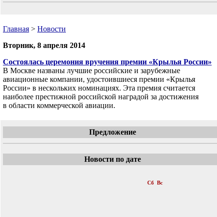
Главная
>
Новости
Вторник, 8 апреля 2014
Состоялась церемония вручения премии «Крылья России»
В Москве названы лучшие российские и зарубежные
авиационные компании, удостоившиеся премии «Крылья
России» в нескольких номинациях. Эта премия считается
наиболее престижной российской наградой за достижения
в области коммерческой авиации.
Предложение
Новости по дате
«
Апрель 2014
»
Пн
Вт
Ср
Чт
Пт
Сб
Вс
1
2
3