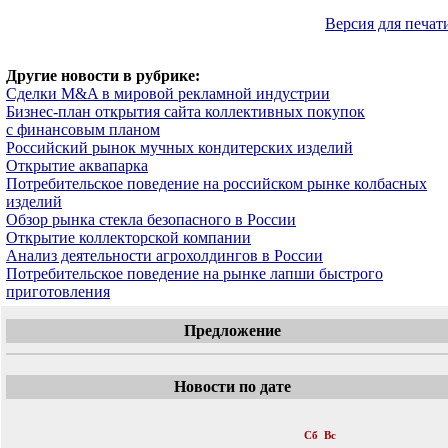
Версия для печат
Другие новости в рубрике:
Сделки M&A в мировой рекламной индустрии
Бизнес-план открытия сайта коллективных покупок
с финансовым планом
Российский рынок мучных кондитерских изделий
Открытие аквапарка
Потребительское поведение на российском рынке колбасных
изделий
Обзор рынка стекла безопасного в России
Открытие коллекторской компании
Анализ деятельности агрохолдингов в России
Потребительское поведение на рынке лапши быстрого
приготовления
Предложение
Новости по дате
«
Апрель 2012
»
Пн
Вт
Ср
Чт
Пт
Сб
Вс