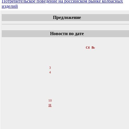
Потребительское поведение на российском рынке колбасных
изделий
Предложение
Новости по дате
«
Март 2012
»
Пн
Вт
Ср
Чт
Пт
Сб
Вс
1
2
3
4
5
6
7
8
9
10
11
12
13
14
15
16