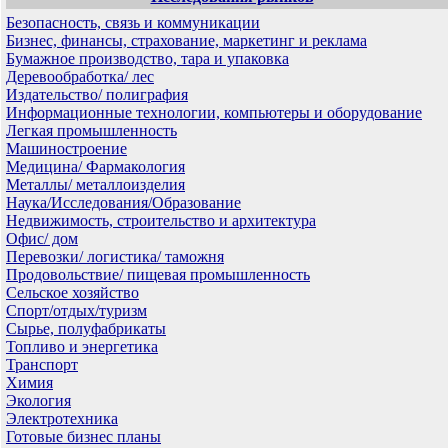
Безопасность, связь и коммуникации
Бизнес, финансы, страхование, маркетинг и реклама
Бумажное производство, тара и упаковка
Деревообработка/ лес
Издательство/ полиграфия
Информационные технологии, компьютеры и оборудование
Легкая промышленность
Машиностроение
Медицина/ Фармакология
Металлы/ металлоизделия
Наука/Исследования/Образование
Недвижимость, строительство и архитектура
Офис/ дом
Перевозки/ логистика/ таможня
Продовольствие/ пищевая промышленность
Сельское хозяйство
Спорт/отдых/туризм
Сырье, полуфабрикаты
Топливо и энергетика
Транспорт
Химия
Экология
Электротехника
Готовые бизнес планы