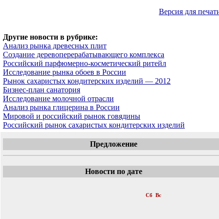
Версия для печат
Другие новости в рубрике:
Анализ рынка древесных плит
Создание деревоперерабатывающего комплекса
Российский парфюмерно-косметический ритейл
Исследование рынка обоев в России
Рынок сахаристых кондитерских изделий — 2012
Бизнес-план санатория
Исследование молочной отрасли
Анализ рынка глицерина в России
Мировой и российский рынок говядины
Российский рынок сахаристых кондитерских изделий
Предложение
Новости по дате
«
Март 2012
»
Пн
Вт
Ср
Чт
Пт
Сб
Вс
1