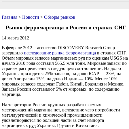
Главная
>
Новости
>
Обзоры рынков
Рынок ферромарганца в России и странах СНГ
14 марта 2012
В феврале 2012 г. агентство DISCOVERY Research Group
завершило
исследование рынка ферромарганца
в странах СНГ.
Объем мировых запасов марганцевых руд по оценкам USGS на
начало 2010 года составил 565,5 млн тонн. Мировые запасы по
странам распределены в следующем соотношении. На долю
Украины приходится 25% запасов, на долю ЮАР — 23%, на
долю Австралии 15%, на долю Индии — 10%. Менее 10%
мировых запасов содержат Габон, Китай, Бразилия и Мехико.
Запасы России составляют 5% от мировых, по содержанию
марганца.
На территории России крупных разрабатываемых
месторождений марганца нет, вследствие чего потребности
металлургической и химической промышленности
удовлетворяются по большей части за счет импорта
марганцевых руд Украины, Грузии и Казахстана.