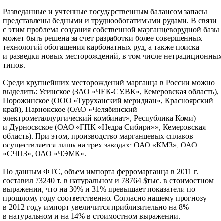
Разведанные и учтенные государственным балансом запасы
представлены бедными и труднообогатимыми рудами. В связи
с этим проблема создания собственной марганцеворудной базы
может быть решена за счет разработки более совершенных
технологий обогащения карбонатных руд, а также поиска
и разведки новых месторождений, в том числе нетрадиционны
типов.
Среди крупнейших месторождений марганца в России можно
выделить: Усинское (ЗАО «ЧЕК-СУ.ВК», Кемеровская область),
Порожинское (ООО «Туруханский меридиан», Красноярский
край), Парнокское (ОАО «Челябинский
электрометаллургический комбинат», Республика Коми)
и Дурносвское (ОАО «ГПК «Недра Сибири»», Кемеровская
область). При этом, производство марганцевых сплавов
осуществляется лишь на трех заводах: ОАО «КМЗ», ОАО
«СЧПЗ», ОАО «ЧЭМК».
По данным ФТС, объем импорта ферромарганца в 2011 г.
составил 73240 т. в натуральном и 78764 $тыс. в стоимостном
выражении, что на 30% и 31% превышает показатели по
прошлому году соответственно. Согласно нашему прогнозу
в 2012 году импорт увеличится приблизительно на 8%
в натуральном и на 14% в стоимостном выражении.