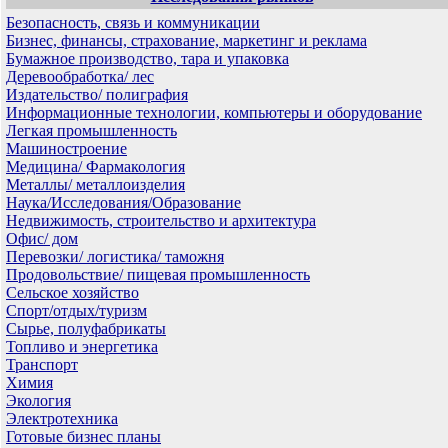
Безопасность, связь и коммуникации
Бизнес, финансы, страхование, маркетинг и реклама
Бумажное производство, тара и упаковка
Деревообработка/ лес
Издательство/ полиграфия
Информационные технологии, компьютеры и оборудование
Легкая промышленность
Машиностроение
Медицина/ Фармакология
Металлы/ металлоизделия
Наука/Исследования/Образование
Недвижимость, строительство и архитектура
Офис/ дом
Перевозки/ логистика/ таможня
Продовольствие/ пищевая промышленность
Сельское хозяйство
Спорт/отдых/туризм
Сырье, полуфабрикаты
Топливо и энергетика
Транспорт
Химия
Экология
Электротехника
Готовые бизнес планы