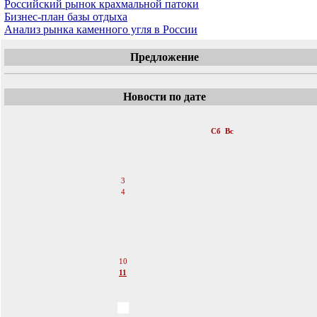
Российский рынок крахмальной патоки
Бизнес-план базы отдыха
Анализ рынка каменного угля в России
Предложение
Новости по дате
«
Март 2012
»
Пн
Вт
Ср
Чт
Пт
Сб
Вс
1
2
3
4
5
6
7
8
9
10
11
12
13
14