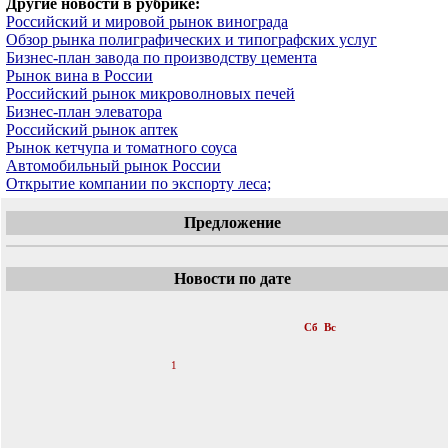
Другие новости в рубрике:
Российский и мировой рынок винограда
Обзор рынка полиграфических и типографских услуг
Бизнес-план завода по производству цемента
Рынок вина в России
Российский рынок микроволновых печей
Бизнес-план элеватора
Российский рынок аптек
Рынок кетчупа и томатного соуса
Автомобильный рынок России
Открытие компании по экспорту леса;
Предложение
Новости по дате
«
Январь 2012
»
Пн
Вт
Ср
Чт
Пт
Сб
Вс
1
2
3
4
5
6