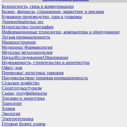
Безопасность, связь и коммуникации
Бизнес, финансы, страхование, маркетинг и реклама
Бумажное производство, тара и упаковка
Деревообработка/ лес
Издательство/ полиграфия
Информационные технологии, компьютеры и оборудование
Легкая промышленность
Машиностроение
Медицина/ Фармакология
Металлы/ металлоизделия
Наука/Исследования/Образование
Недвижимость, строительство и архитектура
Офис/ дом
Перевозки/ логистика/ таможня
Продовольствие/ пищевая промышленность
Сельское хозяйство
Спорт/отдых/туризм
Сырье, полуфабрикаты
Топливо и энергетика
Транспорт
Химия
Экология
Электротехника
Готовые бизнес планы