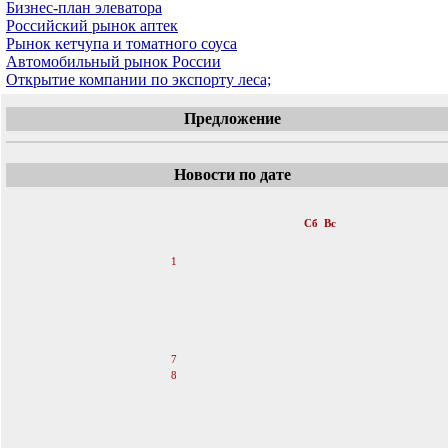
Бизнес-план элеватора
Российский рынок аптек
Рынок кетчупа и томатного соуса
Автомобильный рынок России
Открытие компании по экспорту леса;
Предложение
Новости по дате
«
Январь 2012
»
Пн
Вт
Ср
Чт
Пт
Сб
Вс
1
2
3
4
5
6
7
8
9
10
11
12