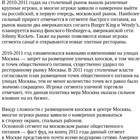
В 2010-2011 годах на столичный рынок вышли различные
крупные игроки, и многие игроки заявили о намерении выйти
на российский, в первую очередь, московский рынок. Наиболее
сильный прирост отмечается в сегменте быстрого питания, на
рынок вышли два американских гиганта Burger King и Wendy’s,
планируется выход финского Hesburger-а, американской сети
Johnny Rockets. Также на рынке появляются новые игроки
сегмента casual и открываются новые элитные рестораны.
2010-2011 год ознаменовался важными изменениями на улицах
Москвы — запрет на размещение уличных киосков, в том числе
и точек общественного питания, существенно ударил по
ресторанному рынку Москвы. В 2011 году столичные власти
согласовали план размещения точек общественного питания на
улицах Москвы, тем не менее количество точек все равно было
значимо сокращено. Игроки сегмента уличной торговли
отмечают, что данная политика мера Москвы оказала сильное
влияние на их бизнес.
Ввиду сложности с размещением киосков в центре Москвы,
многие игроки рынка заявили о намерении развиваться
в сторону окраин, спальных районов.
Основной сегмент на московском рынке общественного
питания — фаст фуд, на конец 2011 года данный сегмент
в Москве представлен почти всеми ведущими сетями Америки