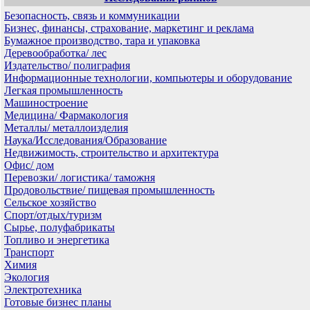
Безопасность, связь и коммуникации
Бизнес, финансы, страхование, маркетинг и реклама
Бумажное производство, тара и упаковка
Деревообработка/ лес
Издательство/ полиграфия
Информационные технологии, компьютеры и оборудование
Легкая промышленность
Машиностроение
Медицина/ Фармакология
Металлы/ металлоизделия
Наука/Исследования/Образование
Недвижимость, строительство и архитектура
Офис/ дом
Перевозки/ логистика/ таможня
Продовольствие/ пищевая промышленность
Сельское хозяйство
Спорт/отдых/туризм
Сырье, полуфабрикаты
Топливо и энергетика
Транспорт
Химия
Экология
Электротехника
Готовые бизнес планы