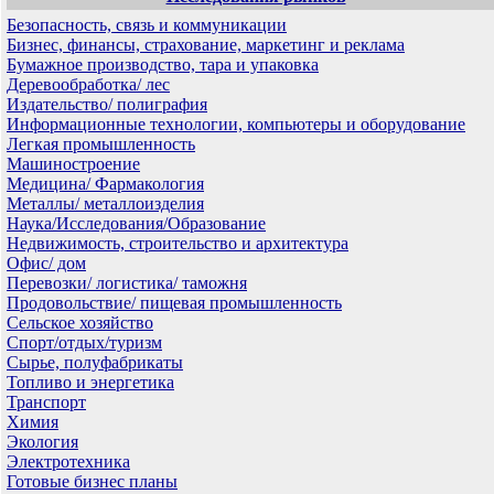
Безопасность, связь и коммуникации
Бизнес, финансы, страхование, маркетинг и реклама
Бумажное производство, тара и упаковка
Деревообработка/ лес
Издательство/ полиграфия
Информационные технологии, компьютеры и оборудование
Легкая промышленность
Машиностроение
Медицина/ Фармакология
Металлы/ металлоизделия
Наука/Исследования/Образование
Недвижимость, строительство и архитектура
Офис/ дом
Перевозки/ логистика/ таможня
Продовольствие/ пищевая промышленность
Сельское хозяйство
Спорт/отдых/туризм
Сырье, полуфабрикаты
Топливо и энергетика
Транспорт
Химия
Экология
Электротехника
Готовые бизнес планы