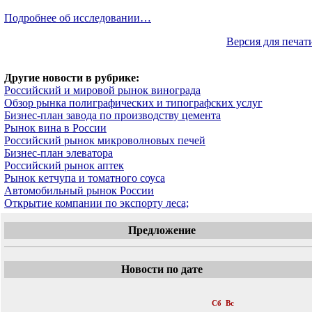
Подробнее об исследовании…
Версия для печат
Другие новости в рубрике:
Российский и мировой рынок винограда
Обзор рынка полиграфических и типографских услуг
Бизнес-план завода по производству цемента
Рынок вина в России
Российский рынок микроволновых печей
Бизнес-план элеватора
Российский рынок аптек
Рынок кетчупа и томатного соуса
Автомобильный рынок России
Открытие компании по экспорту леса;
Предложение
Новости по дате
«
Январь 2012
»
Пн
Вт
Ср
Чт
Пт
Сб
Вс