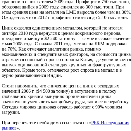
сравнению с показателем 2009 года. Профицит в 750 тыс. тонн,
образовавшийся в 2009 году, снизился до 300 тыс. тонн. При
этом средняя цена на металл на LME выросла более чем на 30%
Ожидается, что в 2012 г. профицит снизится до 5-10 тыс. тонн.
Цинк оказался единственным металлом, который по итогам
октября 2010 года вернулся к ценам докризисного периода,
преодолев отметку в $2 240 за тонну — самое высокое значение
с мая 2008 года. С начала 2011 года металл на ЛБМ подорожал
на 70%. Как отмечают аналитики рынка, помимо
экономических и спекулятивных факторов, на стоимости цинка
отражается сильный спрос со стороны Китая, где увеличивается
выпуск оцинкованной стали для крупных инфраструктурных
объектов. Кроме того, отмечается рост спроса на металл и в
бурно развивающейся Индии.
Стоит напомнить, что снижение цен на цинк с рекордных
значений 2006 г. ($4 500 за тонну) и вступление в полосу
глобального кризиса вынудило производителей цинка
значительно уменьшить как добычу руды, так и ее переработку.
Сегодня мировая цинковая отрасль работает с 90% уровнем
загрузки.
При перепечатке необходимо ссылаться на «
РБК.Исследования
рынков
».