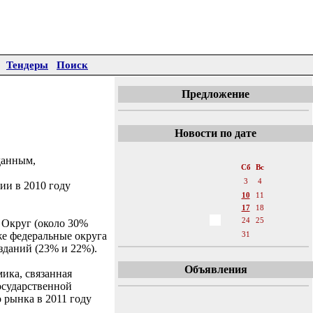
Тендеры
Поиск
Предложение
Новости по дате
«
Декабрь 2011
»
данным,
Пн
Вт
Ср
Чт
Пт
Сб
Вс
1
2
3
4
ии в 2010 году
5
6
7
8
9
10
11
12
13
14
15
16
17
18
19
20
21
22
23
24
25
 Округ (около 30%
же федеральные округа
26
27
28
29
30
31
зданий (23% и 22%).
Объявления
ика, связанная
осударственной
 рынка в 2011 году