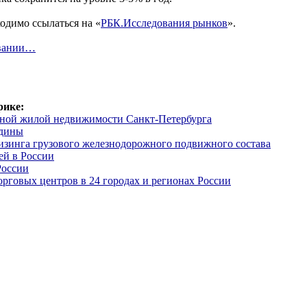
одимо ссылаться на «
РБК.Исследования рынков
».
овании…
рике:
ной жилой недвижимости Санкт-Петербурга
ядины
изинга грузового железнодорожного подвижного состава
ей в России
России
рговых центров в 24 городах и регионах России