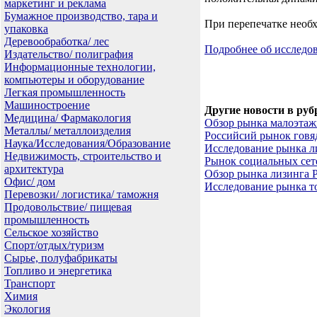
маркетинг и реклама
Бумажное производство, тара и
При перепечатке необх
упаковка
Деревообработка/ лес
Подробнее об исслед
Издательство/ полиграфия
Информационные технологии,
компьютеры и оборудование
Легкая промышленность
Машиностроение
Другие новости в руб
Медицина/ Фармакология
Обзор рынка малоэтаж
Металлы/ металлоизделия
Российсий рынок гов
Наука/Исследования/Образование
Исследование рынка л
Недвижимость, строительство и
Рынок социальных сет
архитектура
Обзор рынка лизинга 
Офис/ дом
Исследование рынка то
Перевозки/ логистика/ таможня
Продовольствие/ пищевая
промышленность
Сельское хозяйство
Спорт/отдых/туризм
Сырье, полуфабрикаты
Топливо и энергетика
Транспорт
Химия
Экология