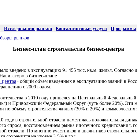
а
Исследования рынков
Консалтинговые услуги
Программы
бзоры рынков
Бизнес-план строительства бизнес-центра
было введено в эксплуатацию 91 455 тыс. кв.м. жилья. Согласно 
авигатор» в бизнес-плане
с-центра
» общий объем введенных в эксплуатацию зданий в Росс
сравнению с 2009 годом.
оительства в 2010 году пришелся на Центральный Федеральный
лья) и Приволжский Федеральный Округ (чуть более 20%). Эти 
и по объему строительства жилых (30% и 20%) и коммерческих 
10 году в строительной отрасли наметилась положительная динам
го спроса, восстановлением рынка ипотечного кредитования, г
ой отрасли. По мнению участников и аналитиков строительного
а сохранится на уровне 3-5% в год.