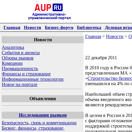
Главная
Новости
Бизнес-форум
Библиотека
Деловая игр
Главная
>
Новости
>
О
Новости
Аналитика
События и анонсы
22 декабря 2011
Обзоры рынков
Компании
В 2010 году в России 
Промышленность
представленным МА «Н
Финансы и страхование
«
Строительство бизне
Информационные технологии
уменьшился на 4% по 
Новое на портале
Наибольший объем стр
Объявления
объема введенного жи
являются рекордсменам
Исследования рынков
В целом в России в 20
с факторами отложенно
Безопасность, связь и коммуникации
поддержкой строительн
Бизнес, финансы, страхование,
положительная динамик