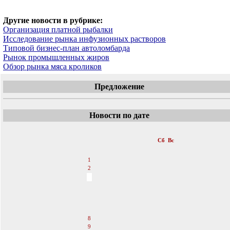
Другие новости в рубрике:
Организация платной рыбалки
Исследование рынка инфузионных растворов
Типовой бизнес-план автоломбарда
Рынок промышленных жиров
Обзор рынка мяса кроликов
Предложение
Новости по дате
«
Октябрь 2011
»
Пн
Вт
Ср
Чт
Пт
Сб
Вс
1
2
3
4
5
6
7
8
9