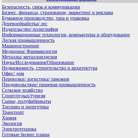
Безопасность, связь и коммуникации
Бизнес, финансы, страхование, маркетинг и реклама
Бумажное производство, тара и упаковка
Деревообработка/ лес
Издательство/ полиграфия
Информационные технологии, компьютеры и оборудование
Легкая промышленность
Машиностроение
Медицина/ Фармакология
Металлы/ металлоизделия
Наука/Исследования/Образование
Недвижимость, строительство и архитектура
Офис/ дом
Перевозки/ логистика/ таможня
Продовольствие/ пищевая промышленность
Сельское хозяйство
Спорт/отдых/туризм
Сырье, полуфабрикаты
Топливо и энергетика
Транспорт
Химия
Экология
Электротехника
Готовые бизнес планы