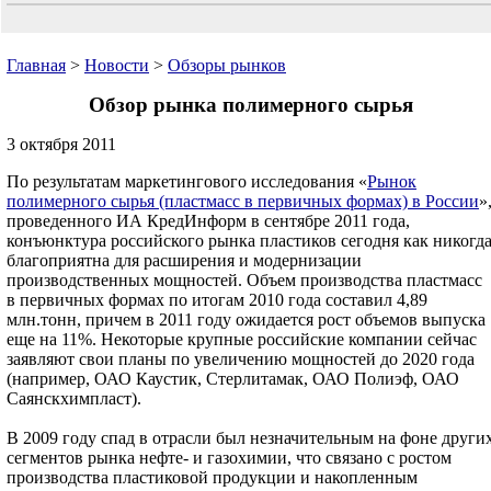
Главная
>
Новости
>
Обзоры рынков
Обзор рынка полимерного сырья
3 октября 2011
По результатам маркетингового исследования «
Рынок
полимерного сырья (пластмасс в первичных формах) в России
»
проведенного ИА КредИнформ в сентябре 2011 года,
конъюнктура российского рынка пластиков сегодня как никогд
благоприятна для расширения и модернизации
производственных мощностей. Объем производства пластмасс
в первичных формах по итогам 2010 года составил 4,89
млн.тонн, причем в 2011 году ожидается рост объемов выпуска
еще на 11%. Некоторые крупные российские компании сейчас
заявляют свои планы по увеличению мощностей до 2020 года
(например, ОАО Каустик, Стерлитамак, ОАО Полиэф, ОАО
Саянскхимпласт).
В 2009 году спад в отрасли был незначительным на фоне други
сегментов рынка нефте- и газохимии, что связано с ростом
производства пластиковой продукции и накопленным