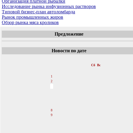
Организация платной рыбалки
Исследование рынка инфузионных растворов
Типовой бизнес-план автоломбарда
Рынок промышленных жиров
Обзор рынка мяса кроликов
Предложение
Новости по дате
«
Октябрь 2011
»
Пн
Вт
Ср
Чт
Пт
Сб
Вс
1
2
3
4
5
6
7
8
9
10
11
12