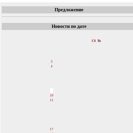
Предложение
Новости по дате
«
Сентябрь 2011
»
Пн
Вт
Ср
Чт
Пт
Сб
Вс
1
2
3
4
5
6
7
8
9
10
11
12
13
14
15
16
17