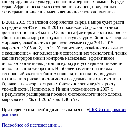
конкурирующих культур, в основном зерновых злаков. В ряде
стран Африки несколько сезонов низких цен, полученных
фермерами, привели к уменьшению посевов хлопчатника.
В 2011-2015 гг. валовой сбор хлопка-сырца в мире будет расти
в среднем на 4% в год. В 2015 г. валовой сбор хлопчатника
достигнет почти 74 млн т. Основным фактором роста валового
сбора хлопка-сырца выступает растущая урожайность. Средняя
мировая урожайность в прогнозируемые годы 2011-2015
вырастет с 2,05 до 2,11 т/га. Увеличение урожайности связано
с расширением использования современных технологий, таких
как интегрированный контроль насекомых, эффективное
использование воды, ротация культур и усовершенствование
использования удобрений. Наиболее заметной из новых
технологий является биотехнология, в основном, ведущая
к снижению рисков и стоимости возделывания хлопчатника.
Однако в некоторых странах биотехнология ведёт к росту
урожайности. Например, в Индии урожайность в 2007 г.
в результате расширения посевов биотехнологичного хлопка
выросла на 11%: с 1,26 т/га до 1,40 т/га.
При перепечатке необходимо ссылаться на «
РБК.Исследования
рынков
».
Подробнее об исследовании…