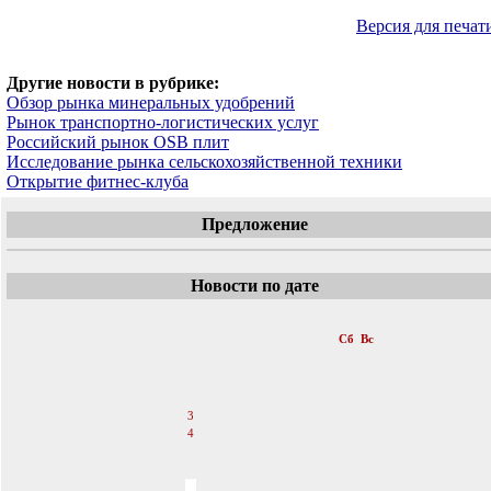
Версия для печат
Другие новости в рубрике:
Обзор рынка минеральных удобрений
Рынок транспортно-логистических услуг
Российский рынок OSB плит
Исследование рынка сельскохозяйственной техники
Открытие фитнес-клуба
Предложение
Новости по дате
«
Сентябрь 2011
»
Пн
Вт
Ср
Чт
Пт
Сб
Вс
1
2
3
4
5
6
7