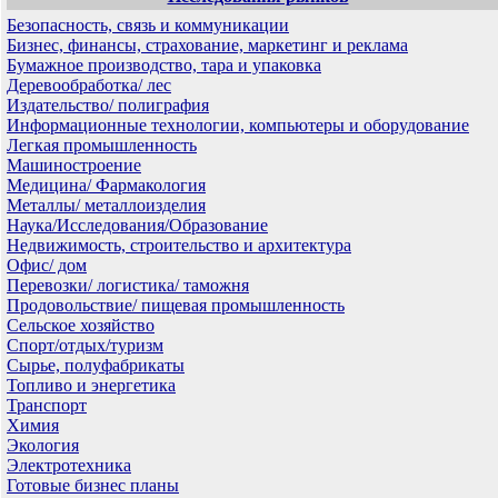
Безопасность, связь и коммуникации
Бизнес, финансы, страхование, маркетинг и реклама
Бумажное производство, тара и упаковка
Деревообработка/ лес
Издательство/ полиграфия
Информационные технологии, компьютеры и оборудование
Легкая промышленность
Машиностроение
Медицина/ Фармакология
Металлы/ металлоизделия
Наука/Исследования/Образование
Недвижимость, строительство и архитектура
Офис/ дом
Перевозки/ логистика/ таможня
Продовольствие/ пищевая промышленность
Сельское хозяйство
Спорт/отдых/туризм
Сырье, полуфабрикаты
Топливо и энергетика
Транспорт
Химия
Экология
Электротехника
Готовые бизнес планы