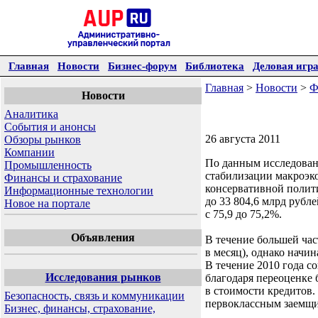
Главная
Новости
Бизнес-форум
Библиотека
Деловая игр
Главная
>
Новости
>
Ф
Новости
Аналитика
События и анонсы
26 августа 2011
Обзоры рынков
Компании
По данным исследован
Промышленность
стабилизации макроэк
Финансы и страхование
консервативной полити
Информационные технологии
до 33 804,6 млрд рубл
Новое на портале
с 75,9 до 75,2%.
Объявления
В течение большей час
в месяц), однако начин
В течение 2010 года с
Исследования рынков
благодаря переоценке 
в стоимости кредитов.
Безопасность, связь и коммуникации
первоклассным заемщи
Бизнес, финансы, страхование,