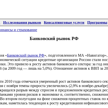
а
Исследования рынков
Консалтинговые услуги
Программы
инансы и страхование
Банковский рынок РФ
ия «
Банковский рынок РФ
», подготовленного МА «Навигатор»,
ономической ситуации кредитные организации России стали пос
ки. Это привело к росту активов банковского сектора: за год о
ей (за 2009 год — лишь на 5,0%). Отношение активов к ВВП за 20
ти 2010 года отмечался умеренный рост активов банковского сек
ая с ноября темпы прироста увеличились (2,9% в ноябре-декабре)
окращался разрыв между спросом и предложением кредитных ресу
банками уровня рисков в экономике и, соответственно, снижения
 Во втором полугодии на фоне снижения процентных ставок по 
кам, наметилась тенденция к росту кредитования нефинансового