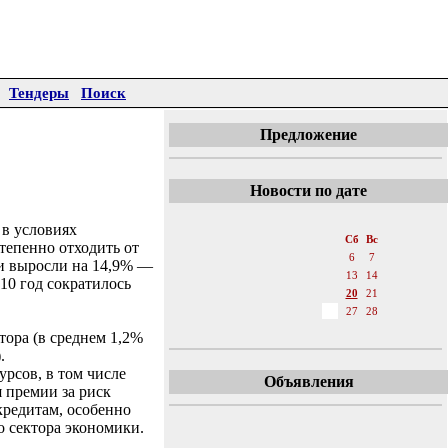
Тендеры
Поиск
Предложение
Новости по дате
«
Август 2011
»
 в условиях
Пн
Вт
Ср
Чт
Пт
Сб
Вс
тепенно отходить от
1
2
3
4
5
6
7
ни выросли на 14,9% —
8
9
10
11
12
13
14
10 год сократилось
15
16
17
18
19
20
21
22
23
24
25
26
27
28
29
30
31
тора (в среднем 1,2%
.
рсов, в том числе
Объявления
 премии за риск
кредитам, особенно
 сектора экономики.