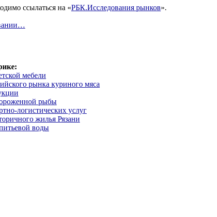
одимо ссылаться на «
РБК.Исследования рынков
».
овании…
рике:
етской мебели
сийского рынка куриного мяса
укции
мороженной рыбы
ртно-логистических услуг
торичного жилья Рязани
питьевой воды