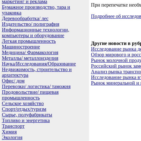
маркетинг и реклама
При перепечатке необх
Бумажное производство, тара и
упаковка
Подробнее об исслед
Деревообработка/ лес
Издательство/ полиграфия
Информационные технологии,
компьютеры и оборудование
Легкая промышленность
Другие новости в руб
Машиностроение
Исследование рынка д
Медицина/ Фармакология
Обзор мирового и рос
Металлы/ металлоизделия
Рынок молочной прод
Наука/Исследования/Образование
Российский рынок за
Недвижимость, строительство и
Анализ рынка транспо
архитектура
Исследование рынка в
Офис/ дом
Рынок минеральной и 
Перевозки/ логистика/ таможня
Продовольствие/ пищевая
промышленность
Сельское хозяйство
Спорт/отдых/туризм
Сырье, полуфабрикаты
Топливо и энергетика
Транспорт
Химия
Экология