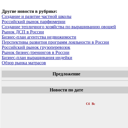
Другие новости в рубрике:
Создание и разитие частной школы
Российский рынок парфюмерии
Создание тепличного хозяйства по выращиванию овощей
Рынок ДСП в России
Бизнес-план агентства недвижимости
Перспективы развития программ лояльности в России
Российский рынок грузоперевозок
Рынок бизнес-тренингов в России
Бизнес-план выращивания индейки
Обзор рынка матрасов
Предложение
Новости по дате
«
Август 2011
»
Пн
Вт
Ср
Чт
Пт
Сб
Вс
1
2
3
4
5