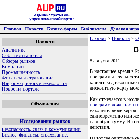
Главная
Новости
Бизнес-форум
Библиотека
Деловая игр
Главная
>
Новости
>
О
Новости
П
Аналитика
События и анонсы
8 августа 2011
Обзоры рынков
Компании
В настоящее время в 
Промышленность
программы лояльности.
Финансы и страхование
клиентам дисконтные к
Информационные технологии
дисконтную карту мож
Новое на портале
Как отмечается в иссле
Объявления
программ лояльности в
накопительные карты 
единовременно или же 
Исследования рынков
на любую сумму. И тол
действия.
Безопасность, связь и коммуникации
Бизнес, финансы, страхование,
Наиболее ощутимые ск