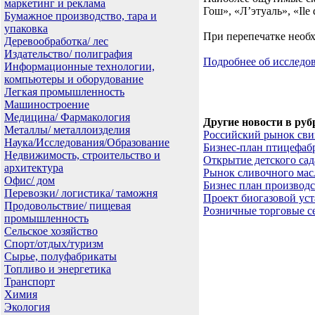
маркетинг и реклама
Гош», «Л’этуаль», «Ile 
Бумажное производство, тара и
упаковка
При перепечатке необх
Деревообработка/ лес
Издательство/ полиграфия
Подробнее об исслед
Информационные технологии,
компьютеры и оборудование
Легкая промышленность
Машиностроение
Медицина/ Фармакология
Другие новости в руб
Металлы/ металлоизделия
Российский рынок св
Наука/Исследования/Образование
Бизнес-план птицефаб
Недвижимость, строительство и
Открытие детского сад
архитектура
Рынок сливочного мас
Офис/ дом
Бизнес план производс
Перевозки/ логистика/ таможня
Проект биогазовой ус
Продовольствие/ пищевая
Розничные торговые с
промышленность
Сельское хозяйство
Спорт/отдых/туризм
Сырье, полуфабрикаты
Топливо и энергетика
Транспорт
Химия
Экология