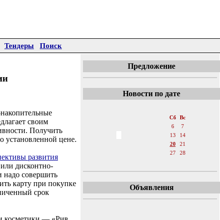
Тендеры
Поиск
Предложение
ии
Новости по дате
«
Август 2011
»
-накопительные
Пн
Вт
Ср
Чт
Пт
Сб
Вс
едлагает своим
1
2
3
4
5
6
7
ивности. Получить
8
9
10
11
12
13
14
о установленной цене.
15
16
17
18
19
20
21
22
23
24
25
26
27
28
пективы развития
29
30
31
 или дисконтно-
и надо совершить
ить карту при покупке
Объявления
аниченный срок
и косметики — «Рив