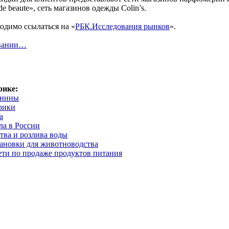
de beaute», сеть магазинов одежды Colin’s.
одимо ссылаться на «
РБК.Исследования рынков
».
овании…
рике:
инины
рики
а
ла в России
тва и розлива воды
тановки для животноводства
ети по продаже продуктов питания