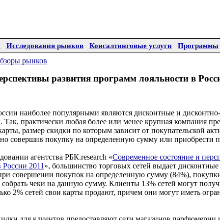
а
Исследования рынков
Консалтинговые услуги
Программы
бзоры рынков
ерспективы развития программ лояльности в Росс
России наиболее популярными являются дисконтные и дисконтно
 Так, практически любая более или менее крупная компания пр
арты, размер скидки по которым зависит от покупательской акт
но совершив покупку на определенную сумму или приобрести п
довании агентства РБК.research «
Современное состояние и перс
 России 2011
», большинство торговых сетей выдает дисконтные
при совершении покупок на определенную сумму (84%), покупк
собрать чеки на данную сумму. Клиенты 13% сетей могут получ
ько 2% сетей свои карты продают, причем они могут иметь огр
идки для клиентов предоставляют сети магазинов парфюмерии 