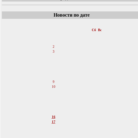
Новости по дате
«
Июль 2011
»
Пн
Вт
Ср
Чт
Пт
Сб
Вс
1
2
3
4
5
6
7
8
9
10
11
12
13
14
15
16
17
18
19
20