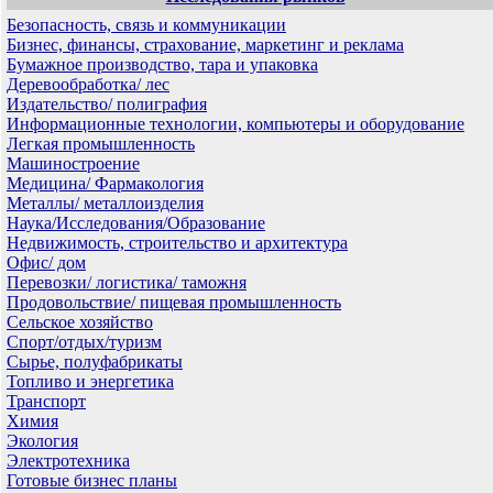
Безопасность, связь и коммуникации
Бизнес, финансы, страхование, маркетинг и реклама
Бумажное производство, тара и упаковка
Деревообработка/ лес
Издательство/ полиграфия
Информационные технологии, компьютеры и оборудование
Легкая промышленность
Машиностроение
Медицина/ Фармакология
Металлы/ металлоизделия
Наука/Исследования/Образование
Недвижимость, строительство и архитектура
Офис/ дом
Перевозки/ логистика/ таможня
Продовольствие/ пищевая промышленность
Сельское хозяйство
Спорт/отдых/туризм
Сырье, полуфабрикаты
Топливо и энергетика
Транспорт
Химия
Экология
Электротехника
Готовые бизнес планы