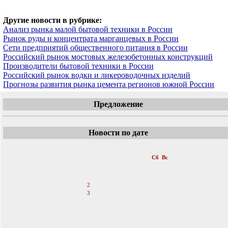
Другие новости в рубрике:
Анализ рынка малой бытовой техники в России
Рынок руды и концентрата марганцевых в России
Сети предприятий общественного питания в России
Российский рынок мостовых железобетонных конструкций
Производители бытовой техники в России
Российский рынок водки и ликероводочных изделий
Прогнозы развития рынка цемента регионов южной России
Предложение
Новости по дате
«
Июль 2011
»
Пн
Вт
Ср
Чт
Пт
Сб
Вс
1
2
3
4
5
6
7