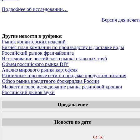
Подробнее об исследовании…
Версия для печат
Другие новости в рубрике:
Рынок кондитерских изделий
Бизнес-план компании по производству и доставке воды
Российский рынок франчайзинга
Исследование российского рынка стальных труб
Объем российского рынка DIY
Анализ мирового рынка картофеля
Розничные торговые сети по продаже продуктов питания
Обзор рынка кредитного брокериджа России
Маркетинговое исследование рынка резиновой крошки
Российский рынок муки
Предложение
Новости по дате
«
Июль 2011
»
Пн
Вт
Ср
Чт
Пт
Сб
Вс