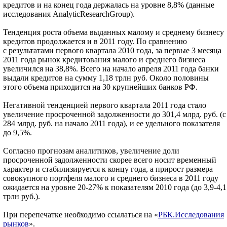
кредитов и на конец года держалась на уровне 8,8% (данные
исследования AnalyticResearchGroup).
Тенденция роста объема выданных малому и среднему бизнесу
кредитов продолжается и в 2011 году. По сравнению
с результатами первого квартала 2010 года, за первые 3 месяца
2011 года рынок кредитования малого и среднего бизнеса
увеличился на 38,8%. Всего на начало апреля 2011 года банки
выдали кредитов на сумму 1,18 трлн руб. Около половины
этого объема приходится на 30 крупнейших банков РФ.
Негативной тенденцией первого квартала 2011 года стало
увеличение просроченной задолженности до 301,4 млрд. руб. (с
284 млрд. руб. на начало 2011 года), и ее удельного показателя
до 9,5%.
Согласно прогнозам аналитиков, увеличение доли
просроченной задолженности скорее всего носит временный
характер и стабилизируется к концу года, а прирост размера
совокупного портфеля малого и среднего бизнеса в 2011 году
ожидается на уровне 20-27% к показателям 2010 года (до 3,9-4,1
трлн руб.).
При перепечатке необходимо ссылаться на «
РБК.Исследования
рынков
».