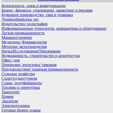
Безопасность, связь и коммуникации
Бизнес, финансы, страхование, маркетинг и реклама
Бумажное производство, тара и упаковка
Деревообработка/ лес
Издательство/ полиграфия
Информационные технологии, компьютеры и оборудование
Легкая промышленность
Машиностроение
Медицина/ Фармакология
Металлы/ металлоизделия
Наука/Исследования/Образование
Недвижимость, строительство и архитектура
Офис/ дом
Перевозки/ логистика/ таможня
Продовольствие/ пищевая промышленность
Сельское хозяйство
Спорт/отдых/туризм
Сырье, полуфабрикаты
Топливо и энергетика
Транспорт
Химия
Экология
Электротехника
Готовые бизнес планы