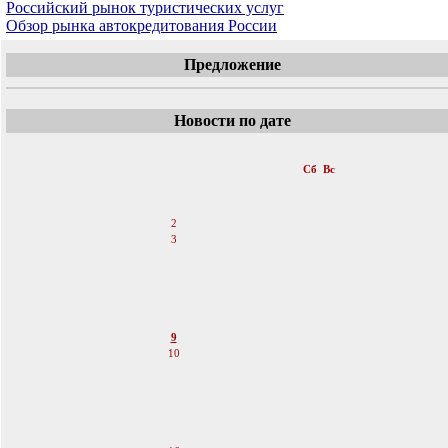
Российский рынок туристических услуг
Обзор рынка автокредитования России
Предложение
Новости по дате
«
Апрель 2011
»
Пн
Вт
Ср
Чт
Пт
Сб
Вс
1
2
3
4
5
6
7
8
9
10
11
12
13
14
15