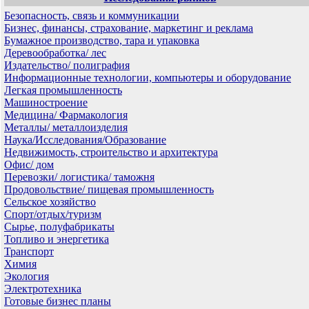
Безопасность, связь и коммуникации
Бизнес, финансы, страхование, маркетинг и реклама
Бумажное производство, тара и упаковка
Деревообработка/ лес
Издательство/ полиграфия
Информационные технологии, компьютеры и оборудование
Легкая промышленность
Машиностроение
Медицина/ Фармакология
Металлы/ металлоизделия
Наука/Исследования/Образование
Недвижимость, строительство и архитектура
Офис/ дом
Перевозки/ логистика/ таможня
Продовольствие/ пищевая промышленность
Сельское хозяйство
Спорт/отдых/туризм
Сырье, полуфабрикаты
Топливо и энергетика
Транспорт
Химия
Экология
Электротехника
Готовые бизнес планы