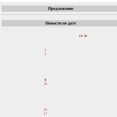
Предложение
Новости по дате
«
Апрель 2011
»
Пн
Вт
Ср
Чт
Пт
Сб
Вс
1
2
3
4
5
6
7
8
9
10
11
12
13
14
15
16
17