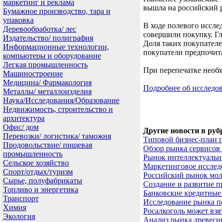
маркетинг и реклама
вышла на российский 
Бумажное производство, тара и
упаковка
В ходе полевого иссле
Деревообработка/ лес
совершили покупку. Г
Издательство/ полиграфия
Доля таких покупател
Информационные технологии,
покупатели предпочит
компьютеры и оборудование
Легкая промышленность
При перепечатке необх
Машиностроение
Медицина/ Фармакология
Подробнее об исслед
Металлы/ металлоизделия
Наука/Исследования/Образование
Недвижимость, строительство и
архитектура
Офис/ дом
Другие новости в руб
Перевозки/ логистика/ таможня
Типовой бизнес-план п
Продовольствие/ пищевая
Обзор рынка сервисов
промышленность
Рынок интеллектуальн
Сельское хозяйство
Маркетинговое исследо
Спорт/отдых/туризм
Российский рынок мол
Сырье, полуфабрикаты
Создание и развитие п
Топливо и энергетика
Банковские кредитные 
Транспорт
Исследование рынка п
Химия
Росалкоголь может взя
Экология
Анализ рынка древесн