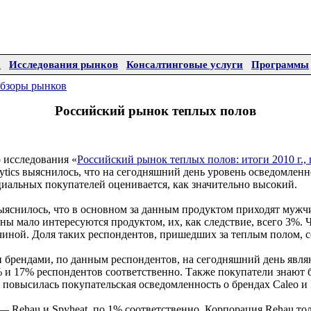
а
Исследования рынков
Консалтинговые услуги
Программы
бзоры рынков
Российский рынок теплых полов
 исследования «
Российский рынок теплых полов: итоги 2010 г., 
tics выяснилось, что на сегодняшний день уровень осведомленн
иальных покупателей оценивается, как значительно высокий.
ыяснилось, что в основном за данным продуктом приходят мужч
ы мало интересуются продуктом, их, как следствие, всего 3%. 
чиной. Доля таких респондентов, пришедших за теплым полом, с
 брендами, по данным респондентов, на сегодняшний день явл
2% и 17% респондентов соответственно. Также покупатели знаю
 повысилась покупательская осведомленность о брендах Caleo и 
 Rehau и Spyheat, по 1% соответственно. Корпорация Rehau толь