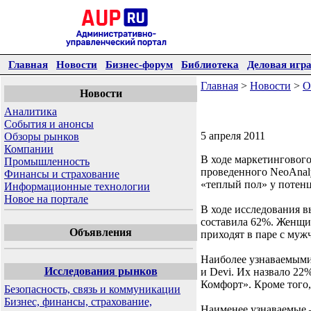
Главная
Новости
Бизнес-форум
Библиотека
Деловая игр
Главная
>
Новости
>
О
Новости
Аналитика
События и анонсы
5 апреля 2011
Обзоры рынков
Компании
В ходе маркетингового
Промышленность
проведенного NeoAnaly
Финансы и страхование
«теплый пол» у потенц
Информационные технологии
Новое на портале
В ходе исследования в
составила 62%. Женщин
Объявления
приходят в паре с муж
Наиболее узнаваемыми
Исследования рынков
и Devi. Их назвало 2
Комфорт». Кроме того,
Безопасность, связь и коммуникации
Бизнес, финансы, страхование,
Наименее узнаваемые —