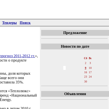
Тендеры
Поиск
Предложение
Новости по дате
«
Апрель 2011
»
прогноз 2011-2012 гг.
»,
Пн
Вт
Ср
Чт
Пт
Сб
Вс
ости о продукте
1
2
3
4
5
6
7
8
9
10
11
12
13
14
15
16
17
ины, доля которых
18
19
20
21
22
23
24
Чаще всего они
оставила 35%.
25
26
27
28
29
30
яются «Теплолюкс»
Объявления
т бренд «Национальный
Energy.
ко в летом 2010 г.