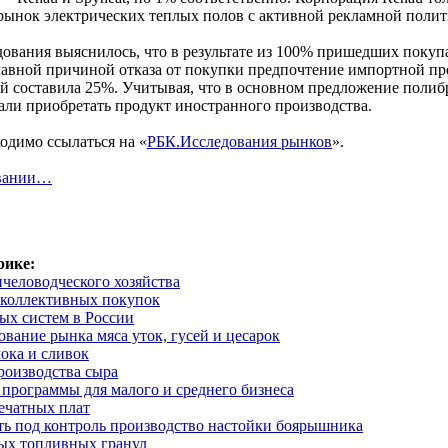
рынок электрических теплых полов с активной рекламной полит
дования выяснилось, что в результате из 100% пришедших покуп
лавной причиной отказа от покупки предпочтение импортной пр
ей составила 25%. Учитывая, что в основном предложение поли
али приобретать продукт иностранного производства.
одимо ссылаться на «
РБК.Исследования рынков
».
овании…
рике:
человодческого хозяйства
 коллективных покупок
ых систем в России
вание рынка мяса уток, гусей и цесарок
ока и сливок
роизводства сыра
программы для малого и среднего бизнеса
ечатных плат
ть под контроль производство настойки боярышника
ых топливных гранул