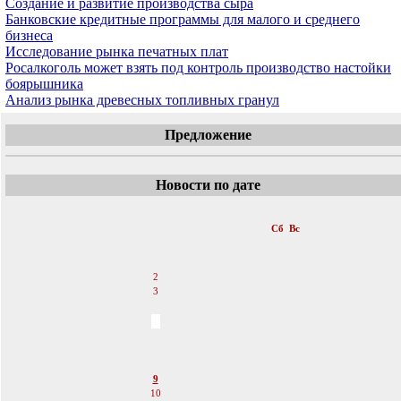
Создание и развитие производства сыра
Банковские кредитные программы для малого и среднего
бизнеса
Исследование рынка печатных плат
Росалкоголь может взять под контроль производство настойки
боярышника
Анализ рынка древесных топливных гранул
Предложение
Новости по дате
«
Апрель 2011
»
Пн
Вт
Ср
Чт
Пт
Сб
Вс
1
2
3
4
5
6
7
8
9
10