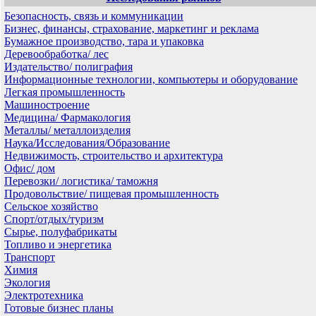
Безопасность, связь и коммуникации
Бизнес, финансы, страхование, маркетинг и реклама
Бумажное производство, тара и упаковка
Деревообработка/ лес
Издательство/ полиграфия
Информационные технологии, компьютеры и оборудование
Легкая промышленность
Машиностроение
Медицина/ Фармакология
Металлы/ металлоизделия
Наука/Исследования/Образование
Недвижимость, строительство и архитектура
Офис/ дом
Перевозки/ логистика/ таможня
Продовольствие/ пищевая промышленность
Сельское хозяйство
Спорт/отдых/туризм
Сырье, полуфабрикаты
Топливо и энергетика
Транспорт
Химия
Экология
Электротехника
Готовые бизнес планы