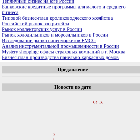
Тепличный бизнес на юге России
Банковские кредитные программы для малого и среднего
бизнеса
Типовой бизнес-план кролиководческого хозяйства
Российский рынок зоо ритейла
Рынок коллекторских услуг в России
Рынок холодильников и морозильников в России
Исследование рынка гипермаркетов FMCG
Анализ инструментальной промышленности в России
Mystery shopping: офисы страховых компаний в г. Москва
Бизнес-план производства панельно-каркасных домов
Предложение
Новости по дате
«
Март 2011
»
Пн
Вт
Ср
Чт
Пт
Сб
Вс
1
2
3
4
5
6