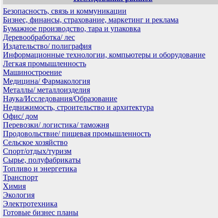
Безопасность, связь и коммуникации
Бизнес, финансы, страхование, маркетинг и реклама
Бумажное производство, тара и упаковка
Деревообработка/ лес
Издательство/ полиграфия
Информационные технологии, компьютеры и оборудование
Легкая промышленность
Машиностроение
Медицина/ Фармакология
Металлы/ металлоизделия
Наука/Исследования/Образование
Недвижимость, строительство и архитектура
Офис/ дом
Перевозки/ логистика/ таможня
Продовольствие/ пищевая промышленность
Сельское хозяйство
Спорт/отдых/туризм
Сырье, полуфабрикаты
Топливо и энергетика
Транспорт
Химия
Экология
Электротехника
Готовые бизнес планы