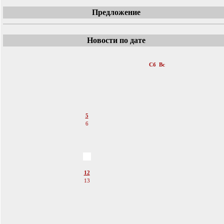
Предложение
Новости по дате
«
Март 2011
»
Пн
Вт
Ср
Чт
Пт
Сб
Вс
1
2
3
4
5
6
7
8
9
10
11
12
13
14
15
16
17
18