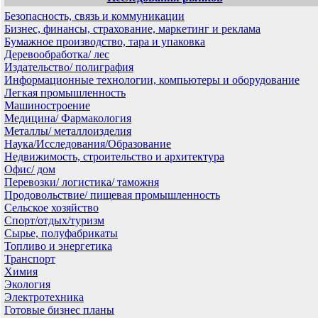
Безопасность, связь и коммуникации
Бизнес, финансы, страхование, маркетинг и реклама
Бумажное производство, тара и упаковка
Деревообработка/ лес
Издательство/ полиграфия
Информационные технологии, компьютеры и оборудование
Легкая промышленность
Машиностроение
Медицина/ Фармакология
Металлы/ металлоизделия
Наука/Исследования/Образование
Недвижимость, строительство и архитектура
Офис/ дом
Перевозки/ логистика/ таможня
Продовольствие/ пищевая промышленность
Сельское хозяйство
Спорт/отдых/туризм
Сырье, полуфабрикаты
Топливо и энергетика
Транспорт
Химия
Экология
Электротехника
Готовые бизнес планы