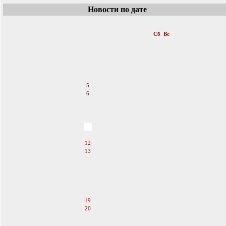
Новости по дате
«
Январь 2008
»
Пн
Вт
Ср
Чт
Пт
Сб
Вс
1
2
3
4
5
6
7
8
9
10
11
12
13
14
15
16
17
18
19
20
21
22