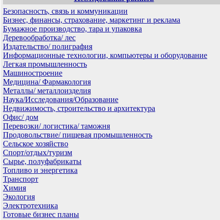
Безопасность, связь и коммуникации
Бизнес, финансы, страхование, маркетинг и реклама
Бумажное производство, тара и упаковка
Деревообработка/ лес
Издательство/ полиграфия
Информационные технологии, компьютеры и оборудование
Легкая промышленность
Машиностроение
Медицина/ Фармакология
Металлы/ металлоизделия
Наука/Исследования/Образование
Недвижимость, строительство и архитектура
Офис/ дом
Перевозки/ логистика/ таможня
Продовольствие/ пищевая промышленность
Сельское хозяйство
Спорт/отдых/туризм
Сырье, полуфабрикаты
Топливо и энергетика
Транспорт
Химия
Экология
Электротехника
Готовые бизнес планы