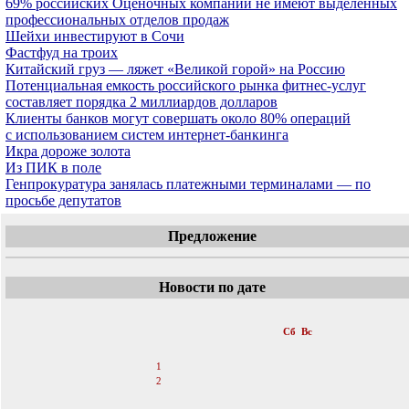
69% российских Оценочных компаний не имеют выделенных
профессиональных отделов продаж
Шейхи инвестируют в Сочи
Фастфуд на троих
Китайский груз — ляжет «Великой горой» на Россию
Потенциальная емкость российского рынка фитнес-услуг
составляет порядка 2 миллиардов долларов
Клиенты банков могут совершать около 80% операций
с использованием систем интернет-банкинга
Икра дороже золота
Из ПИК в поле
Генпрокуратура занялась платежными терминалами — по
просьбе депутатов
Предложение
Новости по дате
«
Сентябрь 2007
»
Пн
Вт
Ср
Чт
Пт
Сб
Вс
1
2
3