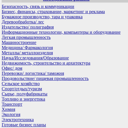
Безопасность, связь и коммуникации
Бизнес, финансы, страхование, маркетинг и реклама
Бумажное производство, тара и упаковка
Деревообработка/ лес
Издательство/ полиграфия
Информационные технологии, компьютеры и оборудование
Легкая промышленность
Машиностроение
Медицина/ Фармакология
Металлы/ металлоизделия
Наука/Исследования/Образование
Недвижимость, строительство и архитектура
Офис/ дом
Перевозки/ логистика/ таможня
Продовольствие/ пищевая промышленность
Сельское хозяйство
Спорт/отдых/туризм
Сырье, полуфабрикаты
Топливо и энергетика
Транспорт
Химия
Экология
Электротехника
Готовые бизнес планы