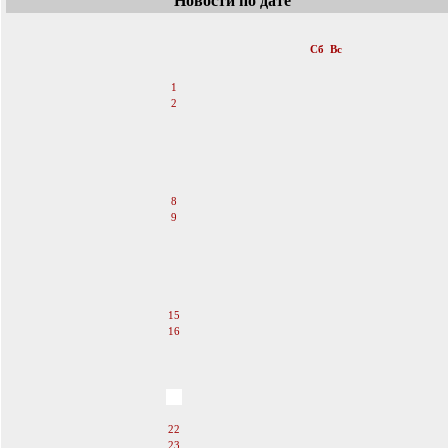
Новости по дате
«
Сентябрь 2007
»
Пн
Вт
Ср
Чт
Пт
Сб
Вс
1
2
3
4
5
6
7
8
9
10
11
12
13
14
15
16
17
18
19
20
21
22
23