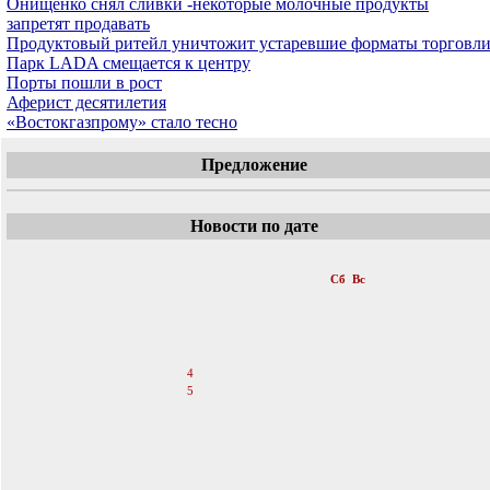
Онищенко снял сливки -некоторые молочные продукты
запретят продавать
Продуктовый ритейл уничтожит устаревшие форматы торговл
Парк LADA смещается к центру
Порты пошли в рост
Аферист десятилетия
«Востокгазпрому» стало тесно
Предложение
Новости по дате
«
Август 2007
»
Пн
Вт
Ср
Чт
Пт
Сб
Вс
1
2
3
4
5
6
7
8
9
10