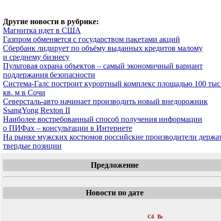
Другие новости в рубрике:
Магнитка идет в США
Газпром обменяется с государством пакетами акций
Сбербанк лидирует по объёму выданных кредитов малому
и среднему бизнесу
Пультовая охрана объектов – самый экономичный вариант
поддержания безопасности
Система-Галс построит курортный комплекс площадью 100 тыс
кв. м в Сочи
Северсталь-авто начинает производить новый внедорожник
SsangYong Rexton II
Наиболее востребованный способ получения информации
о ПИФах – консультации в Интернете
На рынке мужских костюмов российские производители держа
твердые позиции
Предложение
Новости по дате
«
Июль 2007
»
Пн
Вт
Ср
Чт
Пт
Сб
Вс