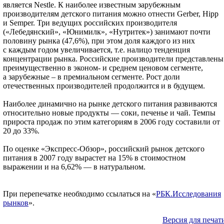
является Nestle. К наиболее известным зарубежным
производителям детского питания можно отнести Gerber, Hipp
и Semper. Три ведущих российских производителя
(«Лебедянский», «Юнимилк», «Нутритек») занимают почти
половину рынка (47,6%), при этом доля каждого из них
с каждым годом увеличивается, т.е. налицо тенденция
концентрации рынка. Российские производители представлены
преимущественно в эконом- и среднем ценовом сегменте,
а зарубежные – в премиальном сегменте. Рост доли
отечественных производителей продолжится и в будущем.
Наиболее динамично на рынке детского питания развиваются
относительно новые продукты — соки, печенье и чай. Темпы
прироста продаж по этим категориям в 2006 году составили от
20 до 33%.
По оценке «Экспресс-Обзор», российский рынок детского
питания в 2007 году вырастет на 15% в стоимостном
выражении и на 6,62% — в натуральном.
При перепечатке необходимо ссылаться на «
РБК.Исследования
рынков
».
Версия для печат