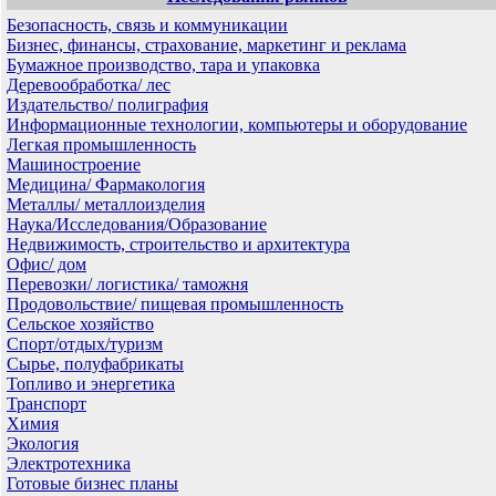
Безопасность, связь и коммуникации
Бизнес, финансы, страхование, маркетинг и реклама
Бумажное производство, тара и упаковка
Деревообработка/ лес
Издательство/ полиграфия
Информационные технологии, компьютеры и оборудование
Легкая промышленность
Машиностроение
Медицина/ Фармакология
Металлы/ металлоизделия
Наука/Исследования/Образование
Недвижимость, строительство и архитектура
Офис/ дом
Перевозки/ логистика/ таможня
Продовольствие/ пищевая промышленность
Сельское хозяйство
Спорт/отдых/туризм
Сырье, полуфабрикаты
Топливо и энергетика
Транспорт
Химия
Экология
Электротехника
Готовые бизнес планы