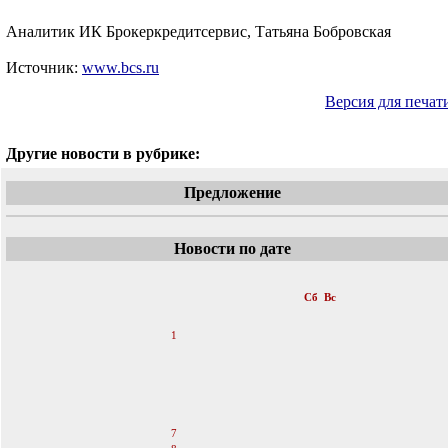
Аналитик ИК Брокеркредитсервис, Татьяна Бобровская
Источник:
www.bcs.ru
Версия для печат
Другие новости в рубрике:
Предложение
Новости по дате
«
Апрель 2007
»
Пн
Вт
Ср
Чт
Пт
Сб
Вс
1
2
3
4
5
6
7