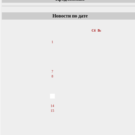
Новости по дате
«
Апрель 2007
»
Пн
Вт
Ср
Чт
Пт
Сб
Вс
1
2
3
4
5
6
7
8
9
10
11
12
13
14
15
16
17
18
19