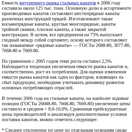
Емкость
внутреннего рынка стальных канатов
в 2006 году
составила около 125 тыс. тонн. Основную долю в ассортименте
производимых канатов составляют шестипрядные канаты
различных конструкций прядей. Изготавливают также
восьмипрядные канаты, круглые многопрядные, канаты
тройной свивки, плоские канаты, а также закрытой
конструкции. В целом, все предприятия на 75% выпускают
сходный между собой сортамент, основу которого составляют
так называемые «рядовые канаты» — ГОСТы 2688-80, 3077-80,
7668-80 и 7669-80.
По сравнению с 2005 годом темп роста составил 2,5%.
Наблюдается тенденция увеличения емкости рынка канатов и,
соответственно, рост их потребления. Для оценки изменения
емкости рынка канатов как один из факторов, влияющих на
сбыт продукции, необходимо учитывать динамику развития
основных потребляющих отраслей.
В течение 2006 года на стальные канаты, на наиболее ходовые
позиции (ГОСТы 26688-80, 7668-80, 7669-80) увеличение цены
составило в среднем + 8,0-10,0%. Сравнивая прейскурантные
цены производителей и анализируя дополнительные условия
поставки канатов, можно отметить следующее:
* Среднее отклонение по цене по отдельным позициям среди