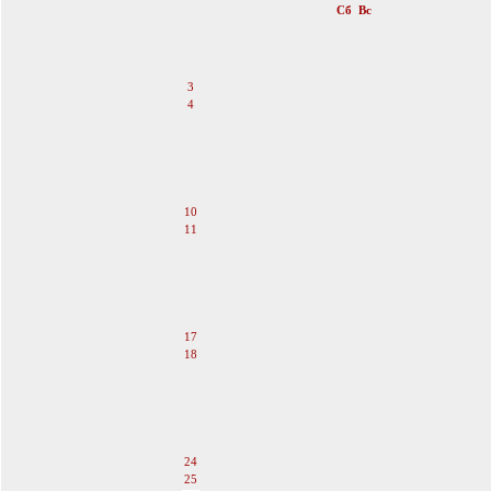
Пн
Вт
Ср
Чт
Пт
Сб
Вс
1
2
3
4
5
6
7
8
9
10
11
12
13
14
15
16
17
18
19
20
21
22
23
24
25