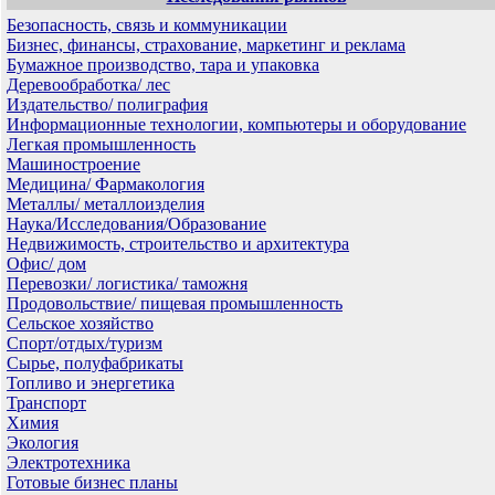
Безопасность, связь и коммуникации
Бизнес, финансы, страхование, маркетинг и реклама
Бумажное производство, тара и упаковка
Деревообработка/ лес
Издательство/ полиграфия
Информационные технологии, компьютеры и оборудование
Легкая промышленность
Машиностроение
Медицина/ Фармакология
Металлы/ металлоизделия
Наука/Исследования/Образование
Недвижимость, строительство и архитектура
Офис/ дом
Перевозки/ логистика/ таможня
Продовольствие/ пищевая промышленность
Сельское хозяйство
Спорт/отдых/туризм
Сырье, полуфабрикаты
Топливо и энергетика
Транспорт
Химия
Экология
Электротехника
Готовые бизнес планы