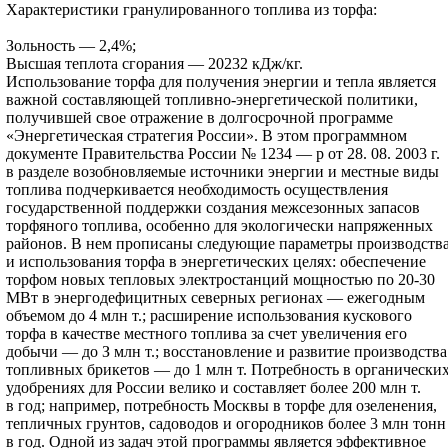
Характеристики гранулированного топлива из торфа:
Зольность — 2,4%;
Высшая теплота сгорания — 20232 кДж/кг.
Использование торфа для получения энергии и тепла является
важной составляющей топливно-энергетической политики,
получившей свое отражение в долгосрочной программе
«Энергетическая стратегия России». В этом программном
документе Правительства России № 1234 — р от 28. 08. 2003 г.
в разделе возобновляемые источники энергии и местные виды
топлива подчеркивается необходимость осуществления
государственной поддержки создания межсезонных запасов
торфяного топлива, особенно для экологически напряженных
районов. В нем прописаны следующие параметры производств
и использования торфа в энергетических целях: обеспечение
торфом новых тепловых электростанций мощностью по 20-30
МВт в энергодефицитных северных регионах — ежегодным
объемом до 4 млн т.; расширение использования кускового
торфа в качестве местного топлива за счет увеличения его
добычи — до З млн т.; восстановление и развитие производства
топливных брикетов — до 1 млн т. Потребность в органически
удобрениях для России велико и составляет более 200 млн т.
в год; например, потребность Москвы в торфе для озеленения,
тепличных грунтов, садоводов и огородников более 3 млн тонн
в год. Одной из задач этой программы является эффективное