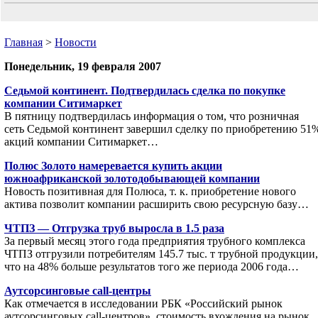
Главная
>
Новости
Понедельник, 19 февраля 2007
Седьмой континент. Подтвердилась сделка по покупке
компании Ситимаркет
В пятницу подтвердилась информация о том, что розничная
сеть Седьмой континент завершил сделку по приобретению 51
акций компании Ситимаркет…
Полюс Золото намеревается купить акции
южноафриканской золотодобывающей компании
Новость позитивная для Полюса, т. к. приобретение нового
актива позволит компании расширить свою ресурсную базу…
ЧТПЗ — Отгрузка труб выросла в 1.5 раза
За первый месяц этого года предприятия трубного комплекса
ЧТПЗ отгрузили потребителям 145.7 тыс. т трубной продукции,
что на 48% больше результатов того же периода 2006 года…
Аутсорсинговые call-центры
Как отмечается в исследовании РБК «Российский рынок
аутсорсинговых call-центров», стоимость вхождения на рынок