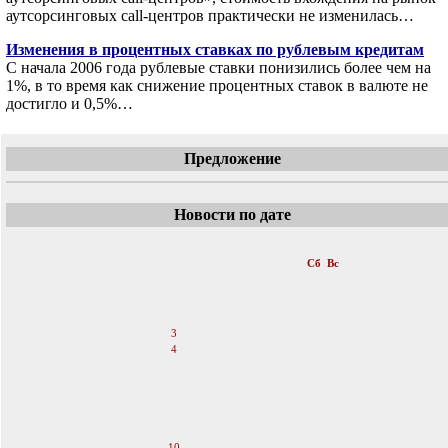
аутсорсинговых call-центров практически не изменилась…
Изменения в процентных ставках по рублевым кредитам
С начала 2006 года рублевые ставки понизились более чем на
1%, в то время как снижение процентных ставок в валюте не
достигло и 0,5%…
Предложение
Новости по дате
«
Февраль 2007
»
Пн
Вт
Ср
Чт
Пт
Сб
Вс
1
2
3
4
5
6
7
8
9
10