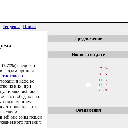
Тендеры
Поиск
Предложение
время
Новости по дате
«
Ноябрь 2006
»
(65-70%) среднего
Пн
Вт
Ср
Чт
Пт
Сб
Вс
им выводам пришли
1
2
3
4
5
кетингового
6
7
8
9
10
11
12
стораны и кафе во
13
14
15
16
17
18
19
тво из них, при
20
21
22
23
24
25
26
уличных fast-food.
очках и обедают на
27
28
29
30
ны поддержанием
 их отношение к их
Объявления
т в своем
енный вне зоны пешей
ежедневного питания,