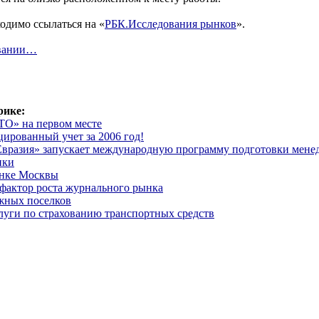
одимо ссылаться на «
РБК.Исследования рынков
».
овании…
рике:
О» на первом месте
рованный учет за 2006 год!
разия» запускает международную программу подготовки мене
ики
нке Москвы
 фактор роста журнального рынка
жных поселков
луги по страхованию транспортных средств