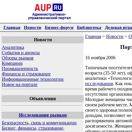
Главная
Новости
Бизнес-форум
Библиотека
Деловая игр
Главная
>
Новости
>
О
Новости
Порт
Аналитика
События и анонсы
16 ноября 2006
Обзоры рынков
Компании
Типичным посетителем 
Промышленность
возраста (35-50 лет),
Финансы и страхование
аналитики «Технологии
Информационные технологии
исследования
. Как по
Новое на портале
время рабочего полдня
отсутствии организова
Объявления
Молодые женщины чаще
своем рабочем месте. 
своего здоровья полно
Исследования рынков
доходам, позволяют не
распоряжении автомоби
Безопасность, связь и коммуникации
досягаемости. Женщины
Бизнес, финансы, страхование,
обычно останавливаютс