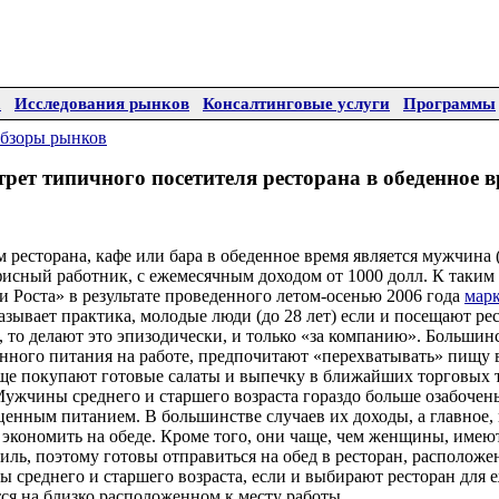
а
Исследования рынков
Консалтинговые услуги
Программы
бзоры рынков
рет типичного посетителя ресторана в обеденное 
ресторана, кафе или бара в обеденное время является мужчина 
 офисный работник, с ежемесячным доходом от 1000 долл. К так
 Роста» в результате проведенного летом-осенью 2006 года
мар
казывает практика, молодые люди (до 28 лет) если и посещают ре
, то делают это эпизодически, и только «за компанию». Большинс
нного питания на работе, предпочитают «перехватывать» пищу в 
 покупают готовые салаты и выпечку в ближайших торговых т
Мужчины среднего и старшего возраста гораздо больше озабоче
ценным питанием. В большинстве случаев их доходы, а главное,
 экономить на обеде. Кроме того, они чаще, чем женщины, имею
ль, поэтому готовы отправиться на обед в ресторан, располож
 среднего и старшего возраста, если и выбирают ресторан для 
я на близко расположенном к месту работы.