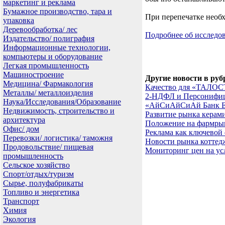
маркетинг и реклама
Бумажное производство, тара и
При перепечатке необх
упаковка
Деревообработка/ лес
Подробнее об исслед
Издательство/ полиграфия
Информационные технологии,
компьютеры и оборудование
Легкая промышленность
Машиностроение
Другие новости в руб
Медицина/ Фармакология
Качество для «ТАЛОСТ
Металлы/ металлоизделия
2-НДФЛ и Персонифици
Наука/Исследования/Образование
«АйСиАйСиАй Банк Ев
Недвижимость, строительство и
Развитие рынка керам
архитектура
Положение на фармры
Офис/ дом
Реклама как ключевой
Перевозки/ логистика/ таможня
Новости рынка коттед
Продовольствие/ пищевая
Мониторинг цен на ус
промышленность
Сельское хозяйство
Спорт/отдых/туризм
Сырье, полуфабрикаты
Топливо и энергетика
Транспорт
Химия
Экология