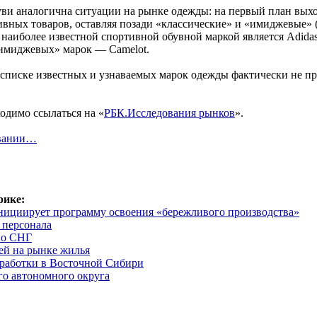
уви аналогична ситуации на рынке одежды: на первый план вых
вных товаров, оставляя позади «классические» и «имиджевые» (D
к, наиболее известной спортивной обувной маркой является Adida
«имиджевых» марок — Camelot.
 списке известных и узнаваемых марок одежды фактически не п
одимо ссылаться на «
РБК.Исследования рынков
».
овании…
рике:
нициирует программу освоения «бережливого производства»
 персонала
по СНГ
ей на рынке жилья
работки в Восточной Сибири
о автономного округа