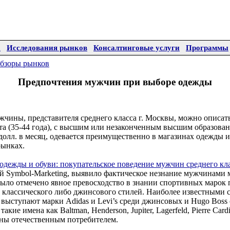
а
Исследования рынков
Консалтинговые услуги
Программы
бзоры рынков
Предпочтения мужчин при выборе одежды
жчины, представителя среднего класса г. Москвы, можно описат
ста (35-44 года), с высшим или незаконченным высшим образова
 долл. в месяц, одевается преимущественно в магазинах одежды 
рынках.
одежды и обуви: покупательское поведение мужчин среднего кла
й Symbol-Marketing, выявило фактическое незнание мужчинами
было отмечено явное превосходство в знании спортивных марок 
 классического либо джинсового стилей. Наиболее известными 
 выступают марки Adidas и Levi’s среди джинсовых и Hugo Boss
акие имена как Baltman, Henderson, Jupiter, Lagerfeld, Pierre Cardi
аны отечественным потребителем.