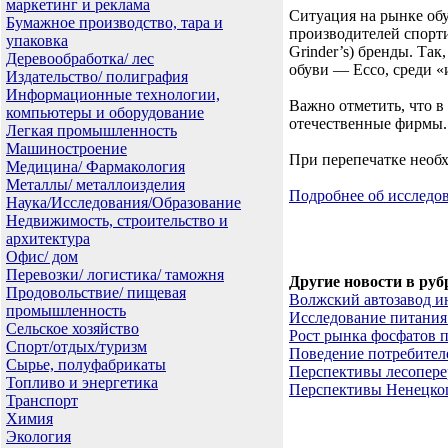
маркетинг и реклама
Ситуация на рынке об
Бумажное производство, тара и
производителей спорти
упаковка
Grinder’s) бренды. Та
Деревообработка/ лес
обуви — Ecco, среди 
Издательство/ полиграфия
Информационные технологии,
Важно отметить, что в
компьютеры и оборудование
отечественные фирмы.
Легкая промышленность
Машиностроение
При перепечатке необх
Медицина/ Фармакология
Металлы/ металлоизделия
Подробнее об исслед
Наука/Исследования/Образование
Недвижимость, строительство и
архитектура
Офис/ дом
Перевозки/ логистика/ таможня
Другие новости в руб
Продовольствие/ пищевая
Волжский автозавод и
промышленность
Исследование питания
Сельское хозяйство
Рост рынка фосфатов 
Спорт/отдых/туризм
Поведение потребител
Сырье, полуфабрикаты
Перспективы лесопере
Топливо и энергетика
Перспективы Ненецког
Транспорт
Химия
Экология