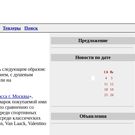
Тендеры
Поиск
Предложение
Новости по дате
«
Ноябрь 2006
»
ь следующим образом:
Пн
Вт
Ср
Чт
Пт
Сб
Вс
нием, с душевым
1
2
3
4
5
или на
6
7
8
9
10
11
12
13
14
15
16
17
18
19
20
21
22
23
24
25
26
сса г. Москвы
»,
 марок покупаемой ими
27
28
29
30
по сравнению со
среди спортивных
Объявления
 среди классических
n, Van Laack, Valentino