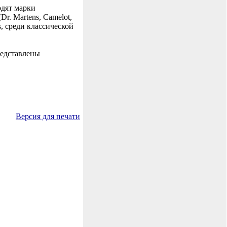
одят марки
r. Martens, Camelot,
s, среди классической
редставлены
Версия для печати