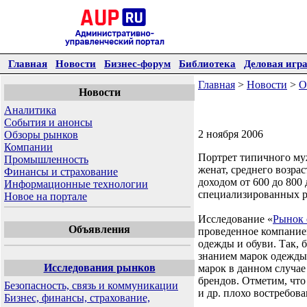
Главная
Новости
Бизнес-форум
Библиотека
Деловая игр
Главная
>
Новости
>
О
Новости
Аналитика
События и анонсы
2 ноября 2006
Обзоры рынков
Компании
Портрет типичного му
Промышленность
женат, среднего возра
Финансы и страхование
доходом от 600 до 800
Информационные технологии
специализированных 
Новое на портале
Исследование «
Рынок 
Объявления
проведенное компание
одежды и обуви. Так, 
знанием марок одежды
Исследования рынков
марок в данном случае
брендов. Отметим, что т
Безопасность, связь и коммуникации
и др. плохо востребов
Бизнес, финансы, страхование,