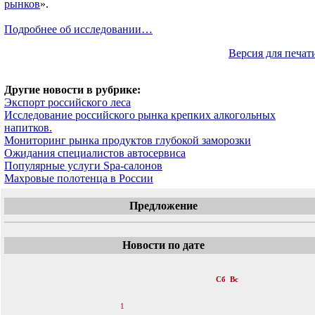
рынков
».
Подробнее об исследовании…
Версия для печат
Другие новости в рубрике:
Экспорт российского леса
Исследование российского рынка крепких алкогольных
напитков.
Мониторинг рынка продуктов глубокой заморозки
Ожидания специалистов автосервиса
Популярные услуги Spa-салонов
Махровые полотенца в России
Предложение
Новости по дате
«
Октябрь 2006
»
Пн
Вт
Ср
Чт
Пт
Сб
Вс
1