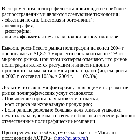
В современном полиграфическом производстве наиболее
распространенными являются следующие технологии:
- офсетная печать (листовая и рото-принт);
- шелкография;
- ризография;
- широкоформатная печать на полноцветном плоттере.
Емкость российского рынка полиграфии на конец 2004 г.
оценивалась в $1,8-2,5 млрд., что составило менее 1% от
мирового рынка. При этом эксперты отмечают, что рынок
полиграфии является растущим и инвестиционно
привлекательным, хотя темпы роста падают (индекс роста
в 2003 г. составил 108%, в 2004 г. — 102,3%).
Достаточно важными факторами, влияющими на развитие
рынка полиграфических услуг становятся:
- Повышение спроса на упаковку и этикетки;
- Рост спроса на журнальную продукцию;
- Если раньше довольно большая доля заказов упаковки
печаталась за рубежом, то сейчас в большей степени работают
отечественные полиграфические компании
При перепечатке необходимо ссылаться на «Магазин
исследований AUP.Ru» (
http://mi.aup.ru/
)