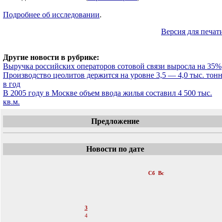
Подробнее об исследовании
.
Версия для печат
Другие новости в рубрике:
Выручка российских операторов сотовой связи выросла на 35%
Производство цеолитов держится на уровне 3,5 — 4,0 тыс. тон
в год
В 2005 году в Москве объем ввода жилья составил 4 500 тыс.
кв.м.
Предложение
Новости по дате
«
Июнь 2006
»
Пн
Вт
Ср
Чт
Пт
Сб
Вс
1
2
3
4