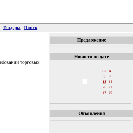
Тендеры
Поиск
Предложение
Новости по дате
ребований торговых
«
Май 2006
»
Пн
Вт
Ср
Чт
Пт
Сб
Вс
1
2
3
4
5
6
7
8
9
10
11
12
13
14
15
16
17
18
19
20
21
22
23
24
25
26
27
28
29
30
31
Объявления