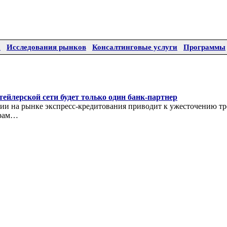
а
Исследования рынков
Консалтинговые услуги
Программы
ейлерской сети будет только один банк-партнер
ии на рынке экспресс-кредитования приводит к ужесточению т
ерам…