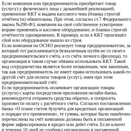
Если компания или предприниматель приобретает товар
(услугу) у физического лица с дальнейшей реализацией,
применение ККТ и выдача кассового чека (бланка строгой
отчётности) обязательны. При этом, согласно ст.7 Федерального
закона №290-Ф3, компания на своё собственное усмотрение
вправе применять и кассовое оборудование, и бланки строгой
отчётности одновременно. К примеру, если в ККТ произошёл
сбой или оборудование вышло из строя.
Если компания на ОСНО реализует товар предпринимателю, за
который тот расплачивается безналичным путём не со своего
предпринимательского счёта, а со счёта личного (физлица), то
организация в таком случае обязана использовать ККТ. Такой
вид сотрудничества является более незаконным, чем законным,
так как предприниматель не имеет права использовать какой-то
другой счёт для оплаты товаров (услуг), имея при этом
предпринимательский счёт.
Если предприниматель оплачивает организации товары
(услуги) с карты посредством приложения онлайн-банка,
рекомендуется отправить средства обратно, и попросить
произвести оплату с расчётного счёта. Согласно постановлени
банка «О плане счетов бухучёта для кредитных организаций
и порядке его применения», те суммы, которые были ошибочно
перечислены на счёт компании должны быть в письменной
форме зафиксированы в кредит или дебет счёта. Если клиент
в течении 10 дней не сообщил организации в письменной