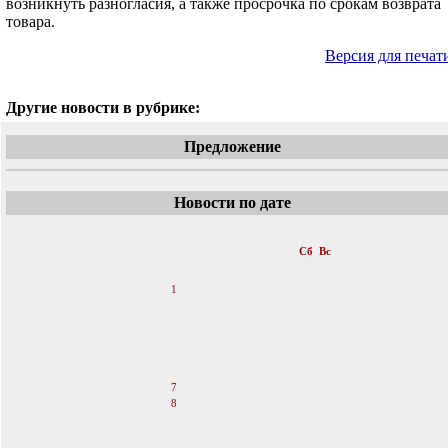
возникнуть разногласия, а также просрочка по срокам возврата
товара.
Версия для печат
Другие новости в рубрике:
Предложение
Новости по дате
«
Июнь 2025
»
Пн
Вт
Ср
Чт
Пт
Сб
Вс
1
2
3
4
5
6
7
8
9
10