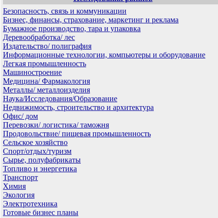
Безопасность, связь и коммуникации
Бизнес, финансы, страхование, маркетинг и реклама
Бумажное производство, тара и упаковка
Деревообработка/ лес
Издательство/ полиграфия
Информационные технологии, компьютеры и оборудование
Легкая промышленность
Машиностроение
Медицина/ Фармакология
Металлы/ металлоизделия
Наука/Исследования/Образование
Недвижимость, строительство и архитектура
Офис/ дом
Перевозки/ логистика/ таможня
Продовольствие/ пищевая промышленность
Сельское хозяйство
Спорт/отдых/туризм
Сырье, полуфабрикаты
Топливо и энергетика
Транспорт
Химия
Экология
Электротехника
Готовые бизнес планы