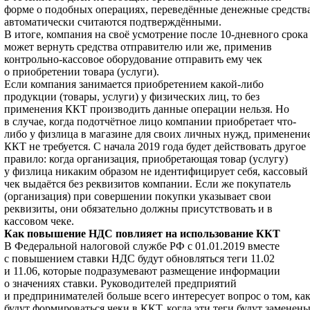
форме о подобных операциях, переведённые денежные средств
автоматически считаются подтверждёнными.
В итоге, компания на своё усмотрение после 10-дневного срока
может вернуть средства отправителю или же, применив
контрольно-кассовое оборудование отправить ему чек
о приобретении товара (услуги).
Если компания занимается приобретением какой-либо
продукции (товары, услуги) у физических лиц, то без
применения ККТ производить данные операции нельзя. Но
в случае, когда подотчётное лицо компании приобретает что-
либо у физлица в магазине для своих личных нужд, применени
ККТ не требуется. С начала 2019 года будет действовать другое
правило: когда организация, приобретающая товар (услугу)
у физлица никаким образом не идентифицирует себя, кассовый
чек выдаётся без реквизитов компании. Если же покупатель
(организация) при совершении покупки указывает свои
реквизиты, они обязательно должны присутствовать и в
кассовом чеке.
Как повышение НДС повлияет на использование ККТ
В Федеральной налоговой службе РФ с 01.01.2019 вместе
с повышением ставки НДС будут обновляться теги 11.02
и 11.06, которые подразумевают размещение информации
о значениях ставки. Руководителей предприятий
и предпринимателей больше всего интересует вопрос о том, ка
будут формироваться чеки в ККТ, когда эти теги будут заменен