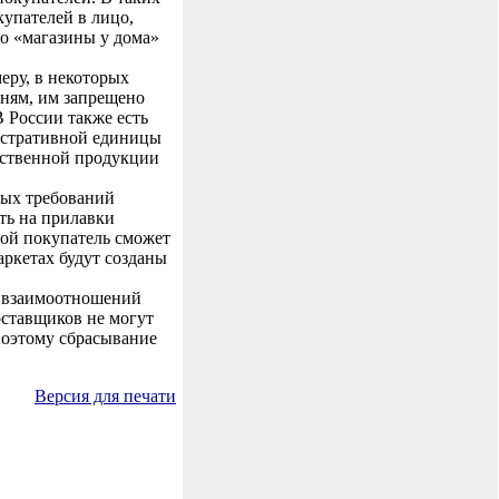
упателей в лицо,
го «магазины у дома»
еру, в некоторых
дням, им запрещено
В России также есть
нистративной единицы
льственной продукции
ных требований
сть на прилавки
рой покупатель сможет
ркетах будут созданы
х взаимоотношений
оставщиков не могут
Поэтому сбрасывание
Версия для печати