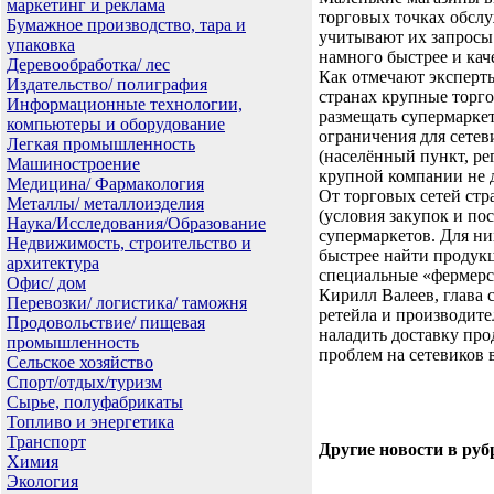
маркетинг и реклама
торговых точках обсл
Бумажное производство, тара и
учитывают их запросы и
упаковка
намного быстрее и кач
Деревообработка/ лес
Как отмечают эксперты
Издательство/ полиграфия
странах крупные торго
Информационные технологии,
размещать супермаркет
компьютеры и оборудование
ограничения для сетев
Легкая промышленность
(населённый пункт, ре
Машиностроение
крупной компании не д
Медицина/ Фармакология
От торговых сетей ст
Металлы/ металлоизделия
(условия закупок и пос
Наука/Исследования/Образование
супермаркетов. Для ни
Недвижимость, строительство и
быстрее найти продук
архитектура
специальные «фермерс
Офис/ дом
Кирилл Валеев, глава 
Перевозки/ логистика/ таможня
ретейла и производите
Продовольствие/ пищевая
наладить доставку про
промышленность
проблем на сетевиков 
Сельское хозяйство
Спорт/отдых/туризм
Сырье, полуфабрикаты
Топливо и энергетика
Транспорт
Другие новости в руб
Химия
Экология