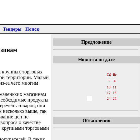
Тендеры
Поиск
Предложение
азинам
Новости по дате
«
Июнь 2017
»
я крупных торговых
Пн
Вт
Ср
Чт
Пт
Сб
Вс
ной территории. Малый
1
2
3
4
из-за чего многим
5
6
7
8
9
10
11
12
13
14
15
16
17
18
, маленьких магазинам
19
20
21
22
23
24
25
 необходимые продукты
еречень товаров, они
26
27
28
29
30
х несколько выше, так
вание цен не
Объявления
вопроса о качестве
ся крупными торговыми
окупателей. В таких