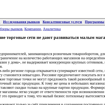
а
Исследования рынков
Консалтинговые услуги
Программы
бзоры рынков
,
Компании
,
Аналитика
ие торговые сети не дают развиваться малым маг
дпринимателей, занимающихся розничным товарооборотом, дл
ограничение на количество работающих магазинов на определён
зин у дома», не выдерживает конкуренции крупных сетевиков, 
я.
ом-либо регионе города открывается супермаркет известной сети
ту становится невыгодно. Россияне предпочитают покупать все
кие торговые точки не могут предложить такой разнообразный п
аточный запас продукции. К тому же цены в небольших магазина
ставляют скидки только на крупные партии продукции. Формиро
е магазины легко уходят от ответственности при возникновении 
ё это приводит к тому, что малый бизнес потихоньку вытесняет
ыживают только за счёт привлечения и сохранения постоянных п