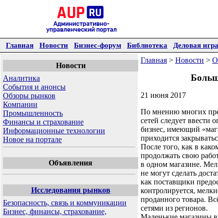
Главная
Новости
Бизнес-форум
Библиотека
Деловая игр
Главная
>
Новости
>
О
Новости
Больш
Аналитика
События и анонсы
21 июня 2017
Обзоры рынков
Компании
По мнению многих пре
Промышленность
сетей следует ввести 
Финансы и страхование
бизнес, имеющий «мага
Информационные технологии
приходится закрыватьс
Новое на портале
После того, как в как
продолжать свою рабо
Объявления
в одном магазине. Мел
не могут сделать дост
как поставщики предо
Исследования рынков
контролируется, мелки
проданного товара. Вс
Безопасность, связь и коммуникации
сетями из регионов.
Бизнес, финансы, страхование,
Маленькие магазины в