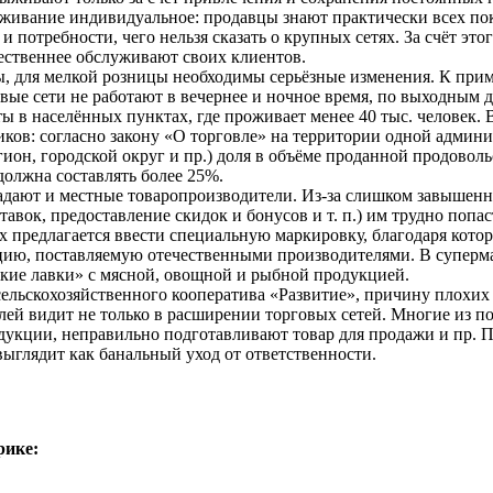
уживание индивидуальное: продавцы знают практически всех пок
 потребности, чего нельзя сказать о крупных сетях. За счёт это
ественнее обслуживают своих клиентов.
, для мелкой розницы необходимы серьёзные изменения. К прим
вые сети не работают в вечернее и ночное время, по выходным 
ы в населённых пунктах, где проживает менее 40 тыс. человек. 
иков: согласно закону «О торговле» на территории одной адми
гион, городской округ и пр.) доля в объёме проданной продово
олжна составлять более 25%.
радают и местные товаропроизводители. Из-за слишком завышен
тавок, предоставление скидок и бонусов и т. п.) им трудно попа
х предлагается ввести специальную маркировку, благодаря кото
цию, поставляемую отечественными производителями. В суперма
кие лавки» с мясной, овощной и рыбной продукцией.
сельскохозяйственного кооператива «Развитие», причину плохи
лей видит не только в расширении торговых сетей. Многие из п
дукции, неправильно подготавливают товар для продажи и пр. 
выглядит как банальный уход от ответственности.
рике: