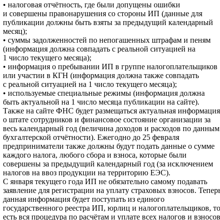
• налоговая отчётность, где были допущены ошибки
и совершены правонарушения со стороны ИП (данные для
публикации должны быть взяты за предыдущий календарный
месяц);
• суммы задолженностей по непогашенных штрафам и пеням
(информация должна совпадать с реальной ситуацией на
1 число текущего месяца);
• информация о пребывании ИП в группе налогоплательщиков
или участии в КГН (информация должна также совпадать
с реальной ситуацией на 1 число текущего месяца);
• используемые специальные режимы (информация должна
быть актуальной на 1 число месяца публикации на сайте).
Также на сайте ФНС будет размещаться актуальная информация
о штате сотрудников и финансовое состояние организации за
весь календарный год (величина доходов и расходов по данным
бухгалтерской отчётности). Ежегодно до 25 февраля
предприниматели также должны будут подать данные о сумме
каждого налога, любого сбора и взноса, которые были
совершены за предыдущий календарный год (за исключением
налогов на ввоз продукции на территорию ЕЭС).
С января текущего года ИП не обязательно самому подавать
заявление для регистрации на уплату страховых взносов. Тепер
данная информация будет поступать из единого
государственного реестра ИП, юрлиц и налогоплательщиков, т
есть вся процедура по расчётам и уплате всех налогов и взносо