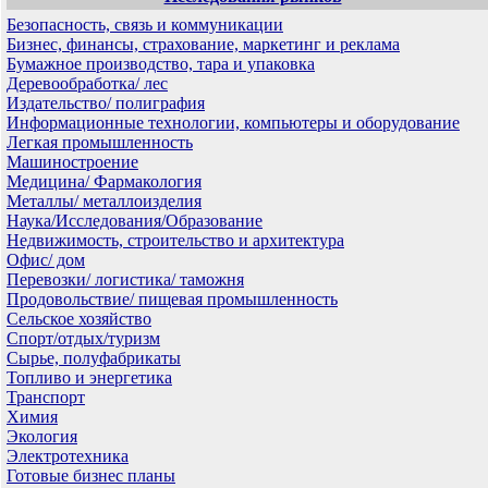
Безопасность, связь и коммуникации
Бизнес, финансы, страхование, маркетинг и реклама
Бумажное производство, тара и упаковка
Деревообработка/ лес
Издательство/ полиграфия
Информационные технологии, компьютеры и оборудование
Легкая промышленность
Машиностроение
Медицина/ Фармакология
Металлы/ металлоизделия
Наука/Исследования/Образование
Недвижимость, строительство и архитектура
Офис/ дом
Перевозки/ логистика/ таможня
Продовольствие/ пищевая промышленность
Сельское хозяйство
Спорт/отдых/туризм
Сырье, полуфабрикаты
Топливо и энергетика
Транспорт
Химия
Экология
Электротехника
Готовые бизнес планы