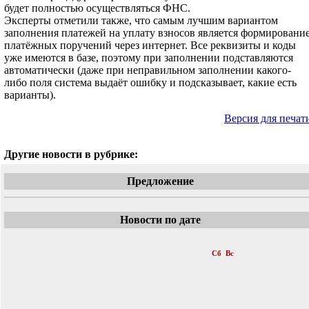
будет полностью осуществляться ФНС.
Эксперты отметили также, что самым лучшим вариантом
заполнения платежей на уплату взносов является формировани
платёжных поручений через интернет. Все реквизиты и коды
уже имеются в базе, поэтому при заполнении подставляются
автоматически (даже при неправильном заполнении какого-
либо поля система выдаёт ошибку и подсказывает, какие есть
варианты).
Версия для печат
Другие новости в рубрике:
Предложение
Новости по дате
«
Февраль 2017
»
Пн
Вт
Ср
Чт
Пт
Сб
Вс
1
2
3