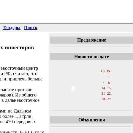
Тендеры
Поиск
Предложение
х инвесторов
Новости по дате
«
Январь 2017
»
невосточный центр
Пн
Вт
Ср
Чт
Пт
Сб
Вс
 РФ, считает, что
1
х, и привлечь больше
2
3
4
5
6
7
8
9
10
11
12
13
14
15
участие приняли
16
17
18
19
20
21
22
ларов). Из общего
23
24
25
26
27
28
29
 в дальневосточное
30
31
рами на Дальнем
 более 1,3 трлн.
Объявления
ыше 470 передовых
 министр. В 2016 году