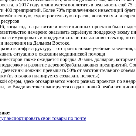
роекта, в 2017 году планируется воплотить в реальность ещё 75,
чти 400 предприятий. Более 70% привлечённых инвестиций будет
хозяйственную, судостроительную отрасль, логистику и внедре
ресурсов.
16, когда года на развитие инвестиционных проектов было выдел
правительство намерено оказывать серьёзную поддержку всему 
ены стимулировать и поддерживать не только инвестсектор, но 
ни населения на Дальнем Востоке.
развить инфраструктуру – отстроить новые учебные заведения, 
учшить ситуацию в оказании медицинской помощи.
нвесторов также ожидается порядка 20 млн. долларов, которые 
 поддержку и развитие деревообрабатывающих предприятий. Сог
 древесины должны превышать 50% от заготовительного объёма.
ку (из отходов планируется создавать пеллеты).
кой сферы, здесь оговаривается много разных проектов по вне
ти, во Владивостоке планируется создать новый реабилитацион
рике:
ут экспортировать свои товары по почте