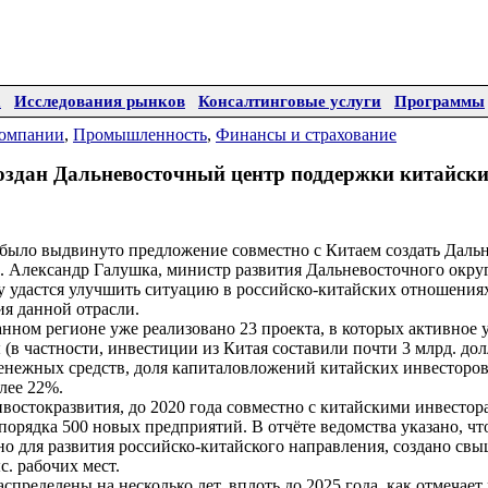
а
Исследования рынков
Консалтинговые услуги
Программы
омпании
,
Промышленность
,
Финансы и страхование
создан Дальневосточный центр поддержки китайски
было выдвинуто предложение совместно с Китаем создать Даль
 Александр Галушка, министр развития Дальневосточного округа
у удастся улучшить ситуацию в российско-китайских отношения
ия данной отрасли.
анном регионе уже реализовано 23 проекта, в которых активное 
(в частности, инвестиции из Китая составили почти 3 млрд. дол
енежных средств, доля капиталовложений китайских инвесторов
олее 22%.
востокразвития, до 2020 года совместно с китайскими инвесто
порядка 500 новых предприятий. В отчёте ведомства указано, что
о для развития российско-китайского направления, создано св
с. рабочих мест.
спределены на несколько лет, вплоть до 2025 года, как отмечает