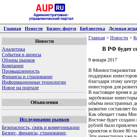
Главная
Новости
Бизнес-форум
Библиотека
Деловая игр
Главная
>
Новости
>
К
Новости
В РФ будет 
Аналитика
События и анонсы
9 января 2017
Обзоры рынков
Компании
В Минвостокразвития 
Промышленность
поддержки инвесторов.
Финансы и страхование
благодаря этому центр
Информационные технологии
инвесторов для развит
Новое на портале
В настоящее время в д
зарубежные инвесторы 
Объявления
объёма иностранных д
развитие составляет б
Как обещает глава Мин
Исследования рынков
Востоке будет создано 
рублей было привлечен
Безопасность, связь и коммуникации
проектов и более 80 ты
Бизнес, финансы, страхование,
Эти инвестиции уже ра