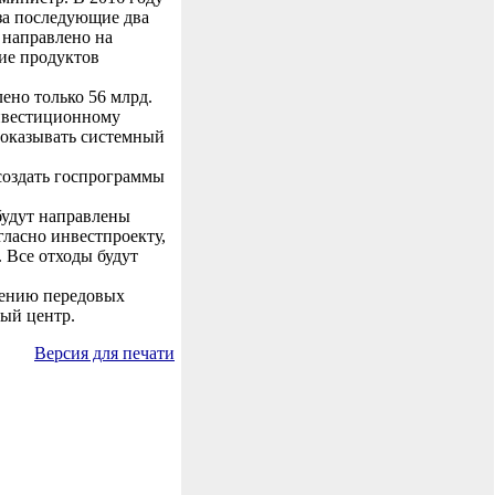
 за последующие два
 направлено на
ние продуктов
ено только 56 млрд.
инвестиционному
и оказывать системный
создать госпрограммы
будут направлены
ласно инвестпроекту,
 Все отходы будут
дрению передовых
ный центр.
Версия для печати