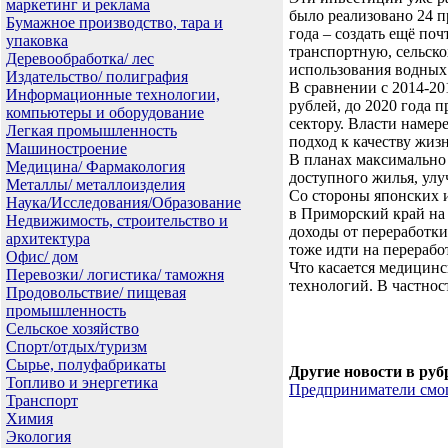
маркетинг и реклама
было реализовано 24 п
Бумажное производство, тара и
года – создать ещё по
упаковка
транспортную, сельско
Деревообработка/ лес
использования водных 
Издательство/ полиграфия
В сравнении с 2014-20
Информационные технологии,
рублей, до 2020 года 
компьютеры и оборудование
сектору. Власти намер
Легкая промышленность
подход к качеству жиз
Машиностроение
В планах максимально 
Медицина/ Фармакология
доступного жилья, ул
Металлы/ металлоизделия
Со стороны японских и
Наука/Исследования/Образование
в Приморский край на
Недвижимость, строительство и
доходы от переработки
архитектура
тоже идти на переработ
Офис/ дом
Что касается медицинс
Перевозки/ логистика/ таможня
технологий. В частнос
Продовольствие/ пищевая
промышленность
Сельское хозяйство
Спорт/отдых/туризм
Сырье, полуфабрикаты
Другие новости в руб
Топливо и энергетика
Предприниматели смог
Транспорт
Химия
Экология