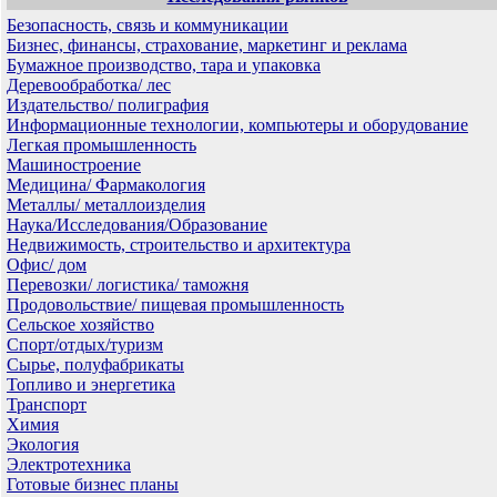
Безопасность, связь и коммуникации
Бизнес, финансы, страхование, маркетинг и реклама
Бумажное производство, тара и упаковка
Деревообработка/ лес
Издательство/ полиграфия
Информационные технологии, компьютеры и оборудование
Легкая промышленность
Машиностроение
Медицина/ Фармакология
Металлы/ металлоизделия
Наука/Исследования/Образование
Недвижимость, строительство и архитектура
Офис/ дом
Перевозки/ логистика/ таможня
Продовольствие/ пищевая промышленность
Сельское хозяйство
Спорт/отдых/туризм
Сырье, полуфабрикаты
Топливо и энергетика
Транспорт
Химия
Экология
Электротехника
Готовые бизнес планы