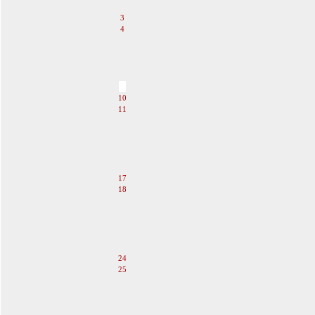
2
3
4
5
6
7
8
9
10
11
12
13
14
15
16
17
18
19
20
21
22
23
24
25
26
27
28