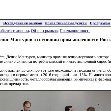
а
Исследования рынков
Консалтинговые услуги
Программы
обытия и анонсы
,
Обзоры рынков
,
Промышленность
енис Мантуров о состоянии промышленности Росс
те, Денис Мантуров, министр промышленно-торгового сектора Р
не сильно снизился потребительский и инвестиционный спрос (
я отраслей до сих пор вот уже несколько лет подряд является о
оторая в первые месяцы 2016 года прибавила 13%. Немного «оп
 промышленность, металлообрабатывающая, химическая и фармац
ских препаратов.