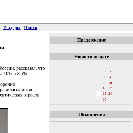
Тендеры
Поиск
Предложение
ии
Новости по дате
«
Апрель 2016
»
оссии, рассказал, что
Пн
Вт
Ср
Чт
Пт
Сб
Вс
на 10% и 8,5%
1
2
3
4
5
6
7
8
9
10
боронно-
11
12
13
14
15
16
17
равилась» после
18
19
20
21
22
23
24
евтическая отрасли,
25
26
27
28
29
30
Объявления