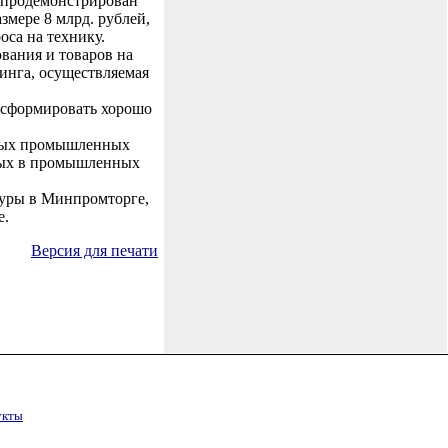
 продемонстрирован
змере 8 млрд. рублей,
оса на технику.
вания и товаров на
зинга, осуществляемая
 сформировать хорошо
новых промышленных
ятых в промышленных
уры в Минпромторге,
е.
Версия для печати
укты