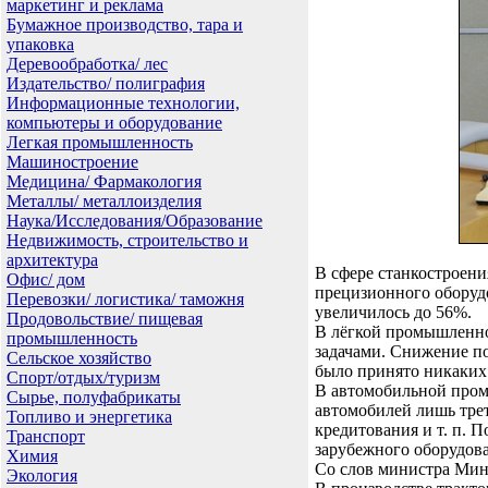
маркетинг и реклама
Бумажное производство, тара и
упаковка
Деревообработка/ лес
Издательство/ полиграфия
Информационные технологии,
компьютеры и оборудование
Легкая промышленность
Машиностроение
Медицина/ Фармакология
Металлы/ металлоизделия
Наука/Исследования/Образование
Недвижимость, строительство и
архитектура
В сфере станкостроени
Офис/ дом
прецизионного оборуд
Перевозки/ логистика/ таможня
увеличилось до 56%.
Продовольствие/ пищевая
В лёгкой промышленно
промышленность
задачами. Снижение п
Сельское хозяйство
было принято никаких 
Спорт/отдых/туризм
В автомобильной промы
Сырье, полуфабрикаты
автомобилей лишь тре
Топливо и энергетика
кредитования и т. п. 
Транспорт
зарубежного оборудова
Химия
Со слов министра Мин
Экология