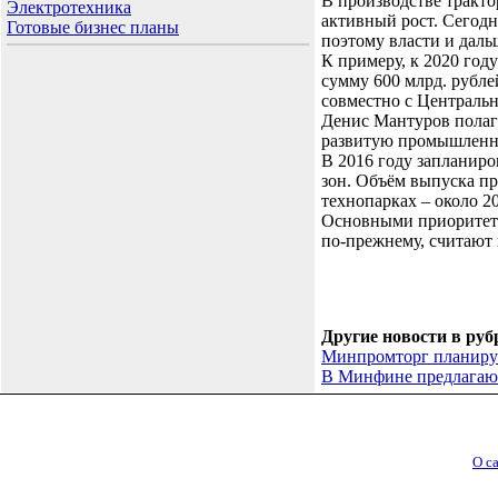
В производстве тракт
Электротехника
активный рост. Сегодн
Готовые бизнес планы
поэтому власти и даль
К примеру, к 2020 год
сумму 600 млрд. рубле
совместно с Централь
Денис Мантуров полаг
развитую промышленн
В 2016 году запланиро
зон. Объём выпуска пр
технопарках – около 20
Основными приоритет
по-прежнему, считают
Другие новости в руб
Минпромторг планируе
В Минфине предлагают
О с