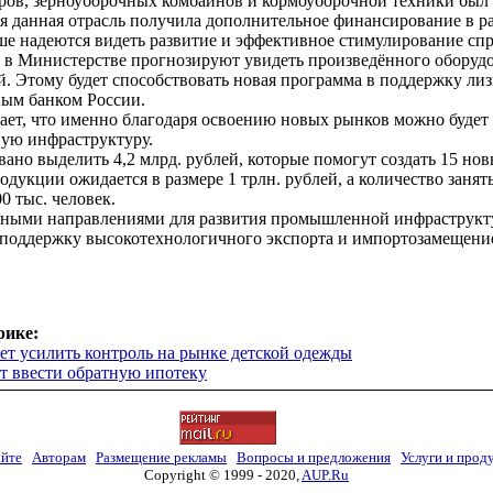
оров, зерноуборочных комбайнов и кормоуборочной техники был
я данная отрасль получила дополнительное финансирование в ра
ше надеются видеть развитие и эффективное стимулирование спр
у в Министерстве прогнозируют увидеть произведённого оборудо
й. Этому будет способствовать новая программа в поддержку ли
ным банком России.
ает, что именно благодаря освоению новых рынков можно будет
ую инфраструктуру.
вано выделить 4,2 млрд. рублей, которые помогут создать 15 
одукции ожидается в размере 1 трлн. рублей, а количество зан
0 тыс. человек.
ными направлениями для развития промышленной инфраструкт
 поддержку высокотехнологичного экспорта и импортозамещени
рике:
т усилить контроль на рынке детской одежды
 ввести обратную ипотеку
айте
Авторам
Размещение рекламы
Вопросы и предложения
Услуги и прод
Copyright © 1999 - 2020,
AUP.Ru