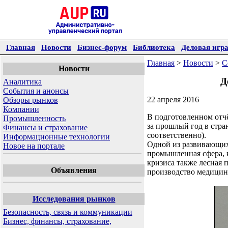
Главная
Новости
Бизнес-форум
Библиотека
Деловая игр
Главная
>
Новости
>
С
Новости
Д
Аналитика
События и анонсы
22 апреля 2016
Обзоры рынков
Компании
В подготовленном отчё
Промышленность
за прошлый год в стра
Финансы и страхование
соответственно).
Информационные технологии
Одной из развивающихс
Новое на портале
промышленная сфера, к
кризиса также лесная
Объявления
производство медицин
Исследования рынков
Безопасность, связь и коммуникации
Бизнес, финансы, страхование,