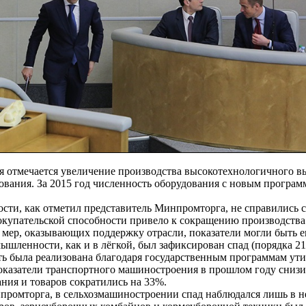
я отмечается увеличение производства высокотехнологичного в
ования. За 2015 год численность оборудования с новым програ
сти, как отметил представитель Минпромторга, не справились 
окупательской способности привело к сокращению производства
мер, оказывающих поддержку отрасли, показатели могли быть е
шленности, как и в лёгкой, был зафиксирован спад (порядка 21%
ть была реализована благодаря государственным программам ут
Показатели транспортного машиностроения в прошлом году сниз
ния и товаров сократились на 33%.
промторга, в сельхозмашиностроении спад наблюдался лишь в н