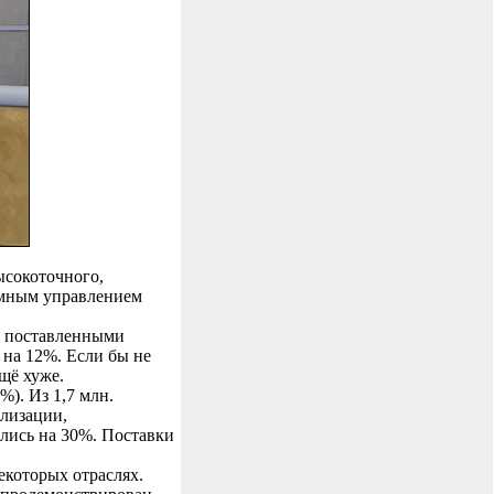
ысокоточного,
ммным управлением
с поставленными
 на 12%. Если бы не
щё хуже.
). Из 1,7 млн.
илизации,
ились на 30%. Поставки
екоторых отраслях.